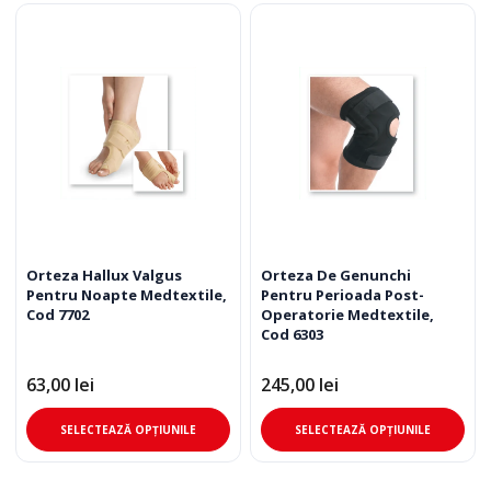
Orteza Hallux Valgus
Orteza De Genunchi
Pentru Noapte Medtextile,
Pentru Perioada Post-
Cod 7702
Operatorie Medtextile,
Cod 6303
63,00
lei
245,00
lei
Acest
Ace
SELECTEAZĂ OPȚIUNILE
SELECTEAZĂ OPȚIUNILE
produs
pro
are
are