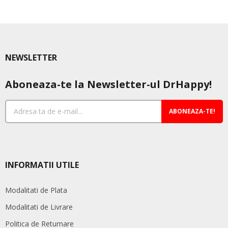
mai
mai
multe
mul
variații.
varia
Opțiunile
Opț
pot
pot
NEWSLETTER
fi
fi
alese
ale
Aboneaza-te la Newsletter-ul DrHappy!
în
în
pagina
pag
produsului.
pro
ABONEAZA-TE!
INFORMATII UTILE
Modalitati de Plata
Modalitati de Livrare
Politica de Returnare