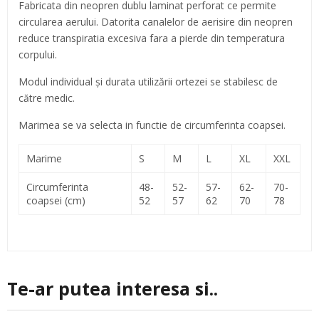
Fabricata din neopren dublu laminat perforat ce permite
circularea aerului. Datorita canalelor de aerisire din neopren
reduce transpiratia excesiva fara a pierde din temperatura
corpului.
Modul individual şi durata utilizării ortezei se stabilesc de
către medic.
Marimea se va selecta in functie de circumferinta coapsei.
Marime
S
M
L
XL
XXL
Circumferinta
48-
52-
57-
62-
70-
coapsei (cm)
52
57
62
70
78
Te-ar putea interesa si..