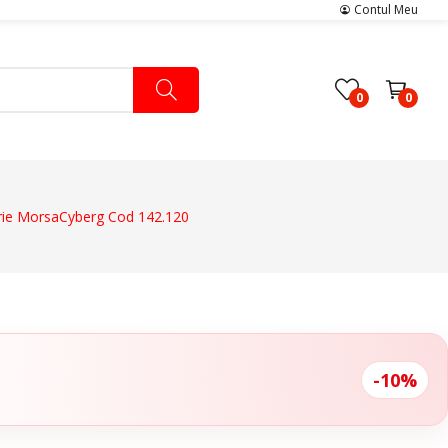
Contul Meu
0
0
rie MorsaCyberg Cod 142.120
Pachete Medicale
Pachete Ingrijire Medicala
Pachete Cardiologie
-10%