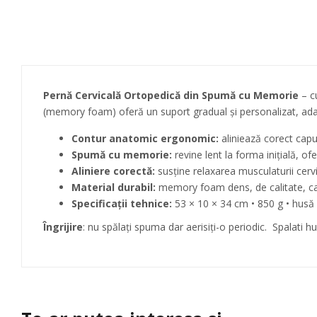
Pernă Cervicală Ortopedică din Spumă cu Memorie
– c
(memory foam) oferă un suport gradual și personalizat, adap
Contur anatomic ergonomic:
aliniează corect capu
Spumă cu memorie:
revine lent la forma inițială, o
Aliniere corectă:
susține relaxarea musculaturii cervi
Material durabil:
memory foam dens, de calitate, car
Specificații tehnice:
53 × 10 × 34 cm • 850 g • hus
Îngrijire
: nu spălaţi spuma dar aerisiţi-o periodic. Spalati h