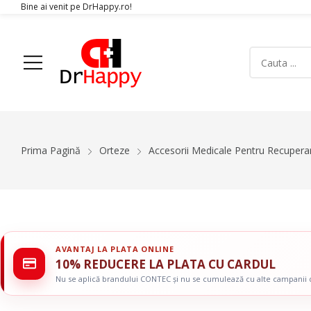
Bine ai venit pe DrHappy.ro!
Acasa
Produse
Despre Noi
Articole
Conta
Prima Pagină
Orteze
Accesorii Medicale Pentru Recupera
Aparatura Medicala
Orteze
Glucometre si teste de glicemie
Gulere Cervic
Ecografe
Orteze Pent
Monitoare Functii Vitale
Orteze Pentru
AVANTAJ LA PLATA ONLINE
Electrocardiografe
Orteze Pentr
10% REDUCERE LA PLATA CU CARDUL
Simulatoare
Orteze Pentru
Nu se aplică brandului CONTEC și nu se cumulează cu alte campanii
Electromiografe
Orteze Pentru
Pompe Infuzie
Accesorii Med