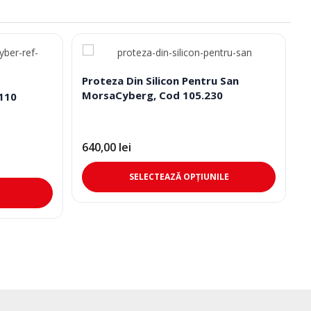
Proteza Din Silicon Pentru San
MorsaCyberg, Cod 105.230
.110
640,00
lei
Acest
SELECTEAZĂ OPȚIUNILE
produs
are
mai
multe
variații.
Opțiunil
pot
fi