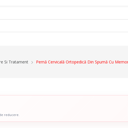
ct
re Si Tratament
Pernă Cervicală Ortopedică Din Spumă Cu Memo
Dispozitive De Mers
ale
Cadre De Mers
ru Abdomen
Carje
 Coloana Vertebrala
Bastoane
u Mana
Inaltatoare WC
 Picior
Scaune De Baie
 de reducere.
 Copii
Scaune Cu Toaleta
icale Pentru Recuperare Si
Rolatoare