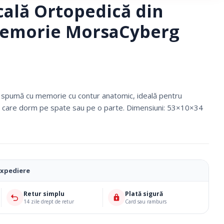
cală Ortopedică din
emorie MorsaCyberg
n spumă cu memorie cu contur anatomic, ideală pentru
r care dorm pe spate sau pe o parte. Dimensiuni: 53×10×34
Ciorapi Compresivi
expediere
Cosmetice Biounique
Retur simplu
Plată sigură
14 zile drept de retur
Card sau ramburs