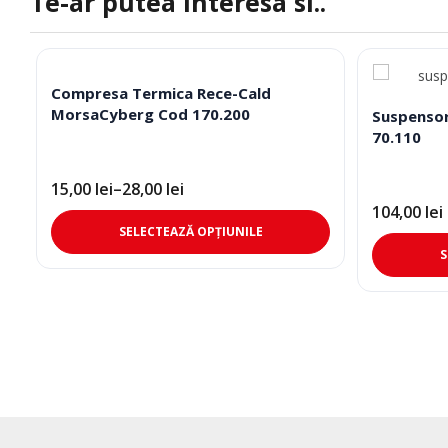
Te-ar putea interesa si..
Compresa Termica Rece-Cald
MorsaCyberg Cod 170.200
Suspensor
70.110
15,00
lei
–
28,00
lei
Interval
de
104,00
lei
Acest
prețuri:
SELECTEAZĂ OPȚIUNILE
15,00 lei
produs
S
până
are
la
mai
28,00 lei
multe
variații.
Opțiunile
pot
fi
alese