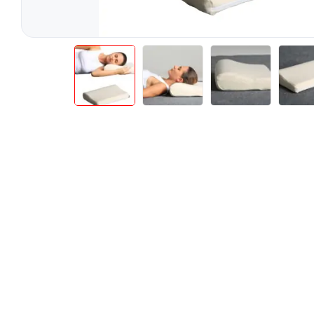
Teste Rapide De Autotestare
Resigilate