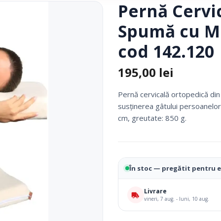
Pernă Cervi
Fotolii Rulante
Spumă cu M
Rampe
Accesorii Dispozitive
cod 142.120
195,00
lei
Pernă cervicală ortopedică di
susținerea gâtului persoanelo
cm, greutate: 850 g.
i Reabilitare Medicala
Mobilier Cabinete Medicale
În stoc — pregătit pentru 
 Medicale
Ingrijire Corporala
Livrare
vineri, 7 aug. - luni, 10 aug.