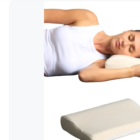
Tratament
Tensiometre
Talonete
Aparate Aerosoli
Unitate Aspiratie
Pulsoximetre
Cantare Digitale
Stetoscoape
Termometre
Pompe de San
Aparate de Masaj
Accesorii
Echipamente Pentru Cabinet/Salon
Recuperare S
Produse Pentru Mama Si Bebe
Consumabile