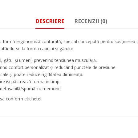
DESCRIERE
RECENZII (0)
u formă ergonomică conturată, special concepută pentru susținerea cur
tându-se la forma capului și gâtului.
l, gâtul și umerii, prevenind tensiunea musculară.
ferind confort personalizat și reducând punctele de presiune.
cale și poate reduce rigiditatea dimineața.
e îşi păstrează forma în timp.
ă detașabilă/spumă cu memorie.
usa conform etichetei.