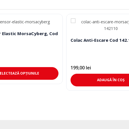
 Elastic MorsaCyberg, Cod
Colac Anti-Escare Cod 142
199,00
lei
Acest
ELECTEAZĂ OPȚIUNILE
produs
ADAUGĂ ÎN COȘ
are
mai
multe
variații.
Opțiunile
pot
fi