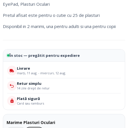
de
EyePad, Plasturi Oculari
prețuri:
17,00 lei
Pretul afisat este pentru o cutie cu 25 de plasturi
până
Disponibil in 2 marimi, una pentru adulti si una pentru copii
la
20,00 lei
În stoc — pregătit pentru expediere
Livrare
marți, 11 aug. - miercuri, 12 aug.
Retur simplu
14 zile drept de retur
Plată sigură
Card sau ramburs
Marime Plasturi Oculari