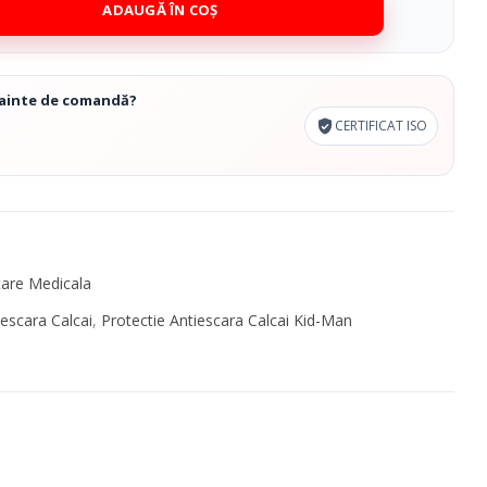
Cosmetice Biounique
ADAUGĂ ÎN COȘ
înainte de comandă?
CERTIFICAT ISO
tare Medicala
iescara Calcai
,
Protectie Antiescara Calcai Kid-Man