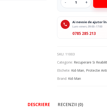
 Medicale
Ingrijire Corporala
Ai nevoie de ajutor 
Luni–vineri, 09:00–17:00
0785 285 213
SKU:
11003
Categorie:
Recuperare Si Reabili
Etichete:
Kid-Man
,
Protectie Ant
Brand:
Kid-Man
DESCRIERE
RECENZII (0)