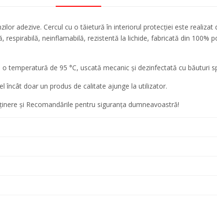
or adezive. Cercul cu o tăietură în interiorul protecției este realizat 
 respirabilă, neinflamabilă, rezistentă la lichide, fabricată din 100% 
a o temperatură de 95 °C, uscată mecanic și dezinfectată cu băuturi s
fel încât doar un produs de calitate ajunge la utilizator.
întreținere și Recomandările pentru siguranța dumneavoastră!