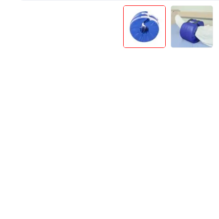
Produse Pentru Mama Si Bebe
Consumabile
Teste Rapide De Autotestare
Resigilate