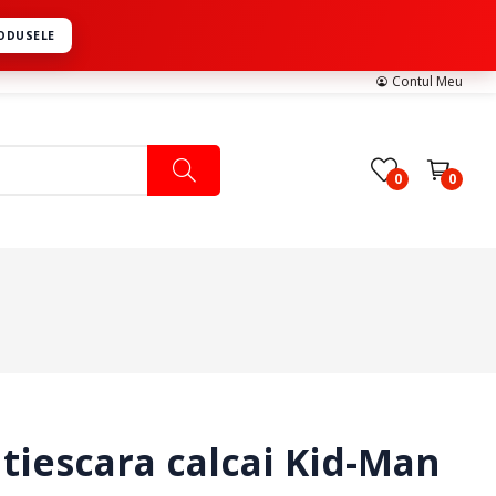
RODUSELE
Contul Meu
0
0
Pachete Medicale
Pachete Ingrijire Medicala
Pachete Cardiologie
tiescara calcai Kid-Man