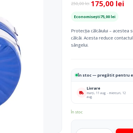
175,00
lei
 Picior
Scaune De Baie
250,00
lei
Prețul
Prețul
 Copii
Scaune Cu Toaleta
inițial
curent
Economisești
75,00
lei
icale Pentru Recuperare Si
Rolatoare
a
este:
fost:
175,00 lei.
Fotolii Rulante
Protecția călcâiului – acestea 
250,00 lei.
Rampe
călcâi. Acesta reduce contactul 
Accesorii Dispozitive
sângelui.
În stoc — pregătit pentru 
Livrare
marți, 11 aug. - miercuri, 12
aug.
În stoc
i Reabilitare Medicala
Mobilier Cabinete Medicale