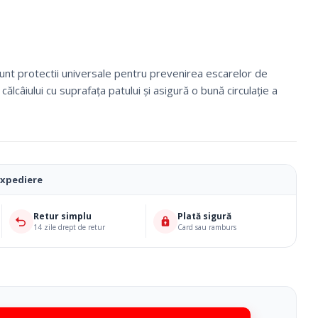
sunt protectii universale pentru prevenirea escarelor de
călcâiului cu suprafața patului și asigură o bună circulație a
expediere
Retur simplu
Plată sigură
14 zile drept de retur
Card sau ramburs
Ciorapi Compresivi