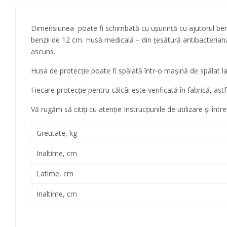
Dimensiunea poate fi schimbată cu ușurință cu ajutorul benzil
benzii de 12 cm. Husă medicală – din țesătură antibacteriană,
ascuns.
Husa de protecție poate fi spălată într-o mașină de spălat l
Fiecare protecție pentru călcâi este verificată în fabrică, ast
Vă rugăm să citiți cu atenție Instrucțiunile de utilizare și 
Greutate, kg
Inaltime, cm
Latime, cm
Inaltime, cm