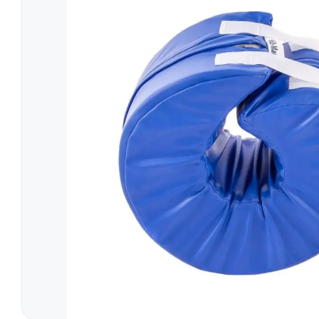
Simulatoare
Orteze Pentru
Electromiografe
Orteze Pentru
Pompe Infuzie
Accesorii Med
Tratament
Tensiometre
Talonete
Aparate Aerosoli
Unitate Aspiratie
Pulsoximetre
Cantare Digitale
Stetoscoape
Termometre
Pompe de San
Aparate de Masaj
Accesorii
Echipamente Pentru Cabinet/Salon
Recuperare S