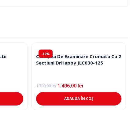
-12%
tii
Canapea De Examinare Cromata Cu 2
Sectiuni DrHappy JLC030-125
1.496,00
lei
1.700,00
lei
Prețul
Prețul
inițial
curent
a
este:
ADAUGĂ ÎN COȘ
fost:
1.496,00 lei.
1.700,00 lei.