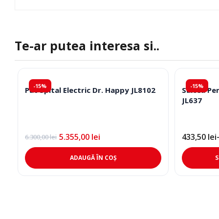
Te-ar putea interesa si..
-15%
-15%
Pat Spital Electric Dr. Happy JL8102
Saltea Pe
JL637
5.355,00
lei
433,50
lei
6.300,00
lei
Prețul
Prețul
Interval
inițial
curent
de
a
este:
prețuri:
ADAUGĂ ÎN COȘ
S
fost:
5.355,00 lei.
433,50 lei
6.300,00 lei.
până
la
650,00 lei