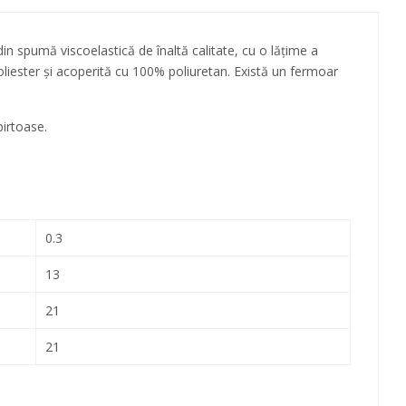
din spumă viscoelastică de înaltă calitate, cu o lățime a
poliester și acoperită cu 100% poliuretan. Există un fermoar
pirtoase.
0.3
13
21
21