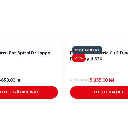
STOC EPUIZAT
ntru Pat Spital DrHappy
Pat Spital Electric Cu 3 Func
DrHappy JL636
-15%
–
650,00
lei
5.355,00
lei
6.300,00
lei
Prețul
Prețul
inițial
curent
Acest
a
este:
ELECTEAZĂ OPȚIUNILE
CITEȘTE MAI MULT
fost:
5.355,00 lei.
produs
6.300,00 lei.
are
mai
multe
variații.