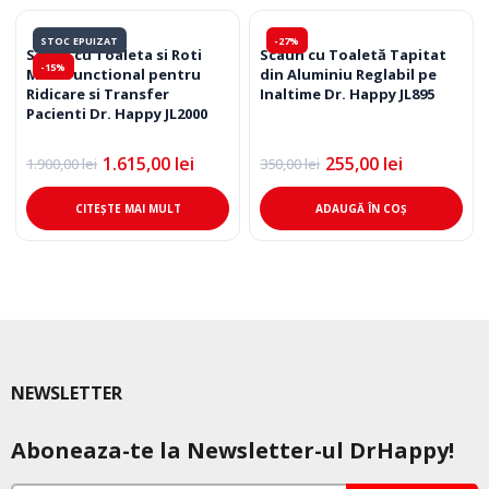
STOC EPUIZAT
-27%
Scaun cu Toaleta si Roti
Scaun cu Toaletă Tapitat
-15%
Multifunctional pentru
din Aluminiu Reglabil pe
Ridicare si Transfer
Inaltime Dr. Happy JL895
Pacienti Dr. Happy JL2000
1.615,00
lei
255,00
lei
1.900,00
lei
350,00
lei
Prețul
Prețul
Prețul
Prețul
inițial
curent
inițial
curent
a
este:
a
este:
CITEȘTE MAI MULT
ADAUGĂ ÎN COȘ
fost:
1.615,00 lei.
fost:
255,00 lei.
1.900,00 lei.
350,00 lei.
NEWSLETTER
Aboneaza-te la Newsletter-ul DrHappy!