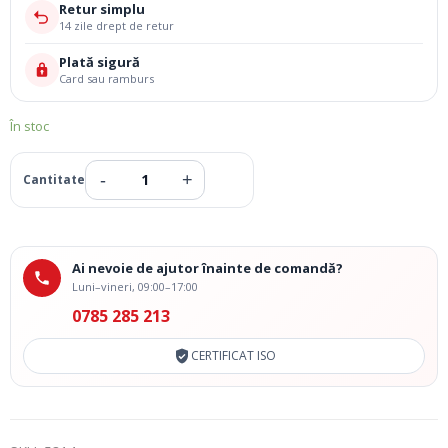
Retur simplu
14 zile drept de retur
Plată sigură
Card sau ramburs
În stoc
Ai nevoie de ajutor înainte de comandă?
Luni–vineri, 09:00–17:00
0785 285 213
CERTIFICAT ISO