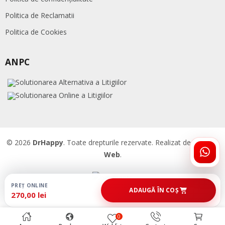
Politica de Reclamatii
Politica de Cookies
ANPC
© 2026
DrHappy
. Toate drepturile rezervate. Realizat de
Accent
Web
.
ÎNTR
DRHA
PREȚ ONLINE
ADAUGĂ ÎN COȘ
270,00 lei
0