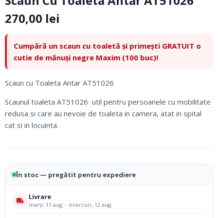
Scaun Cu Toaleta Antar AT51026
270,00
lei
Cumpără un scaun cu toaletă și primești GRATUIT o
cutie de mănuși negre Maxim (100 buc)!
Scaun cu Toaleta Antar AT51026
Scaunul toaleta AT51026 util pentru persoanele cu mobilitate
redusa si care au nevoie de toaleta in camera, atat in spital
cat si in locuinta.
În stoc — pregătit pentru expediere
Livrare
marți, 11 aug. - miercuri, 12 aug.