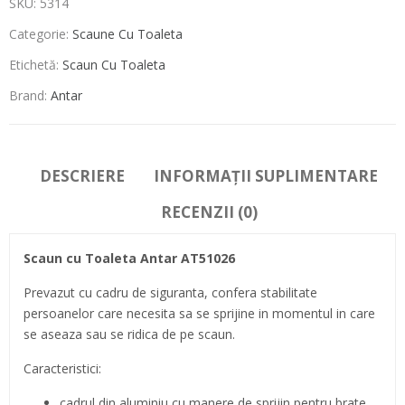
SKU:
5314
Categorie:
Scaune Cu Toaleta
Etichetă:
Scaun Cu Toaleta
Brand:
Antar
DESCRIERE
INFORMAȚII SUPLIMENTARE
RECENZII (0)
Scaun cu Toaleta Antar AT51026
Prevazut cu cadru de siguranta, confera stabilitate
persoanelor care necesita sa se sprijine in momentul in care
se aseaza sau se ridica de pe scaun.
Caracteristici:
cadrul din aluminiu cu manere de sprijin pentru brate