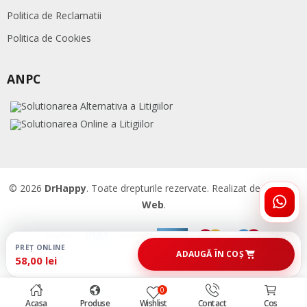
Politica de Reclamatii
Politica de Cookies
ANPC
© 2026
DrHappy
. Toate drepturile rezervate. Realizat de
Accent
Web
.
ÎNTR
DRHA
PREȚ ONLINE
ADAUGĂ ÎN COȘ
58,00 lei
0
Acasa
Produse
Wishlist
Contact
Cos