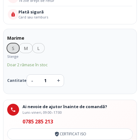
14 zile drept de retur
Plată sigură
Card sau ramburs
Marime
S
M
L
Sterge
Doar 2 rămase în stoc
Ai nevoie de ajutor înainte de comandă?
Luni–vineri, 09:00–17:00
0785 285 213
CERTIFICAT ISO