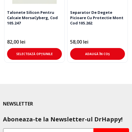
Talonete Silicon Pentru
Separator De Degete
Calcaie MorsaCyberg, Cod
Picioare Cu Protectie Mont
105.247
Cod 105.262
82,00
lei
58,00
lei
Acest
SELECTEAZĂ OPȚIUNILE
ADAUGĂ ÎN COȘ
produs
are
mai
multe
variații.
Opțiunile
pot
NEWSLETTER
fi
alese
Aboneaza-te la Newsletter-ul DrHappy!
în
pagina