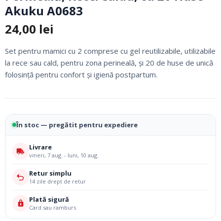
Akuku A0683
24,00
lei
Set pentru mamici cu 2 comprese cu gel reutilizabile, utilizabile
la rece sau cald, pentru zona perineală, și 20 de huse de unică
folosință pentru confort și igienă postpartum.
În stoc — pregătit pentru expediere
Livrare
vineri, 7 aug. - luni, 10 aug.
Retur simplu
14 zile drept de retur
Plată sigură
Card sau ramburs