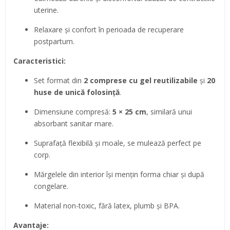
uterine.
Relaxare și confort în perioada de recuperare
postpartum.
Caracteristici:
Set format din
2 comprese cu gel reutilizabile
și
20
huse de unică folosință
.
Dimensiune compresă:
5 × 25 cm
, similară unui
absorbant sanitar mare.
Suprafață flexibilă și moale, se mulează perfect pe
corp.
Mărgelele din interior își mențin forma chiar și după
congelare.
Material non-toxic, fără latex, plumb și BPA.
Avantaje: