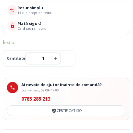
Retur simplu
14 zile drept de retur
Plată sigură
Card sau ramburs
În stoc
Ai nevoie de ajutor înainte de comandă?
Luni–vineri, 09:00–17:00
0785 285 213
CERTIFICAT ISO