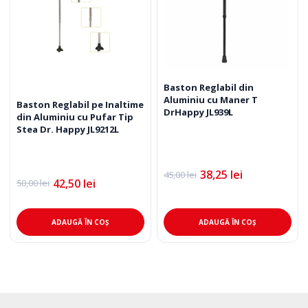
Baston Reglabil din
Aluminiu cu Maner T
Baston Reglabil pe Inaltime
DrHappy JL939L
din Aluminiu cu Pufar Tip
Stea Dr. Happy JL9212L
38,25
lei
45,00
lei
Prețul
Prețul
42,50
lei
50,00
lei
Prețul
Prețul
inițial
curent
inițial
curent
a
este:
a
este:
fost:
38,25 lei.
fost:
42,50 lei.
45,00 lei.
ADAUGĂ ÎN COȘ
ADAUGĂ ÎN COȘ
50,00 lei.