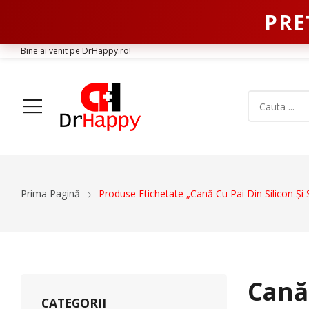
PRE
Bine ai venit pe DrHappy.ro!
Acasa
Produse
Despre Noi
Articole
Conta
Prima Pagină
Produse Etichetate „Cană Cu Pai Din Silicon Și
Aparatura Medicala
Orteze
Glucometre si teste de glicemie
Gulere Cervic
Ecografe
Orteze Pent
Monitoare Functii Vitale
Orteze Pentru
Cană 
Electrocardiografe
Orteze Pentr
CATEGORII