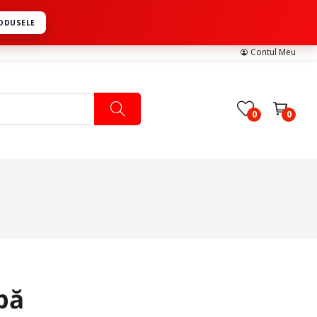
RODUSELE
Contul Meu
0
0
Pachete Medicale
Pachete Ingrijire Medicala
Pachete Cardiologie
pă