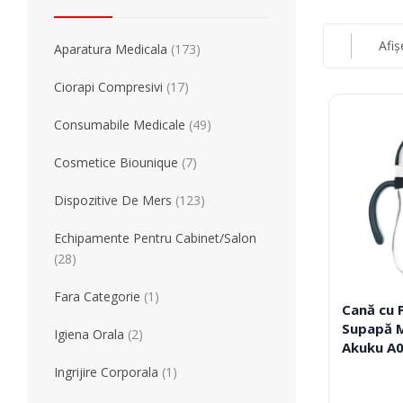
Simulatoare
Orteze Pentru
Electromiografe
Orteze Pentru
Afiș
Aparatura Medicala
(173)
Pompe Infuzie
Accesorii Med
Tratament
Tensiometre
Ciorapi Compresivi
(17)
Talonete
Aparate Aerosoli
Consumabile Medicale
(49)
Unitate Aspiratie
Pulsoximetre
Cosmetice Biounique
(7)
Cantare Digitale
Dispozitive De Mers
(123)
Stetoscoape
Termometre
Echipamente Pentru Cabinet/Salon
Pompe de San
(28)
Aparate de Masaj
Fara Categorie
(1)
Accesorii
Cană cu Pa
Supapă M
Igiena Orala
(2)
Akuku A
Echipamente Pentru Cabinet/Salon
Recuperare S
Ingrijire Corporala
(1)