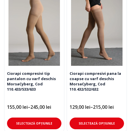
Ciorapi compresivi pana la
Ciorapi compresivi tip
coapse cu varf deschis
pantalon cu varf deschis
MorsaCyberg, Cod
MorsaCyberg, Cod
110.432/532/632
110.433/533/633
129,00
lei
–
215,00
lei
155,00
lei
–
245,00
lei
Interval
Interval
de
de
prețuri:
prețuri:
Ace
Acest
129,00 lei
155,00 lei
SELECTEAZĂ OPȚIUNILE
SELECTEAZĂ OPȚIUNILE
până
până
pro
produs