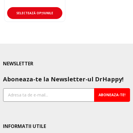
de
prețuri:
Acest
95,00 lei
SELECTEAZĂ OPȚIUNILE
până
produs
la
are
120,00 lei
mai
multe
variații.
Opțiunile
pot
NEWSLETTER
fi
alese
Aboneaza-te la Newsletter-ul DrHappy!
în
pagina
produsului.
ABONEAZA-TE!
INFORMATII UTILE