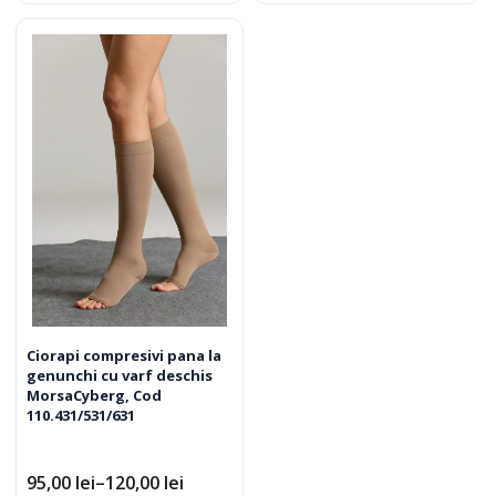
la
la
are
are
215,00 lei
245,00 lei
mai
mai
mul
multe
varia
variații.
Opț
Opțiunile
pot
pot
fi
fi
ale
alese
în
în
pag
pagina
pro
produsului.
Ciorapi compresivi pana la
genunchi cu varf deschis
MorsaCyberg, Cod
110.431/531/631
95,00
lei
–
120,00
lei
Interval