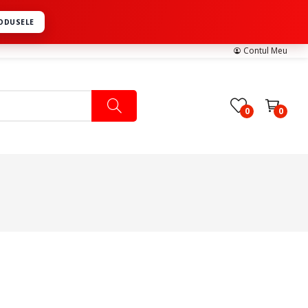
RODUSELE
Contul Meu
0
0
Pachete Medicale
Pachete Ingrijire Medicala
Pachete Cardiologie