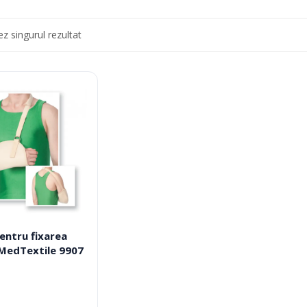
 Picior
Scaune De Baie
 Copii
Scaune Cu Toaleta
ez singurul rezultat
icale Pentru Recuperare Si
Rolatoare
Fotolii Rulante
Rampe
Accesorii Dispozitive
entru fixarea
 MedTextile 9907
i Reabilitare Medicala
Mobilier Cabinete Medicale