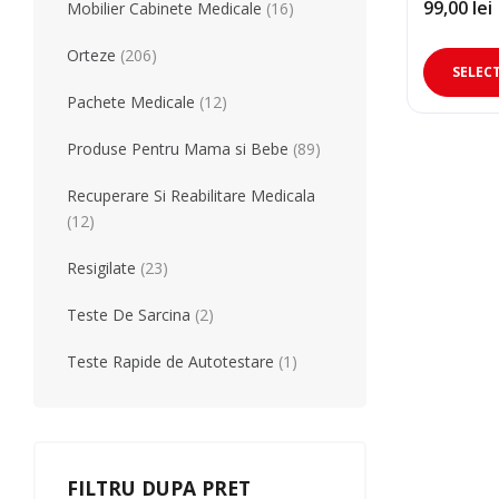
Produse Pentru Mama Si Bebe
Consumabile
99,00
lei
Mobilier Cabinete Medicale
(16)
Orteze
(206)
SELEC
Teste Rapide De Autotestare
Resigilate
Pachete Medicale
(12)
Produse Pentru Mama si Bebe
(89)
Recuperare Si Reabilitare Medicala
(12)
Resigilate
(23)
Teste De Sarcina
(2)
Teste Rapide de Autotestare
(1)
FILTRU DUPA PRET