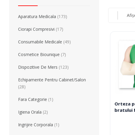
Simulatoare
Orteze Pentru
Electromiografe
Orteze Pentru
Afiș
Aparatura Medicala
(173)
Pompe Infuzie
Accesorii Med
Tratament
Tensiometre
Ciorapi Compresivi
(17)
Talonete
Aparate Aerosoli
Consumabile Medicale
(49)
Unitate Aspiratie
Pulsoximetre
Cosmetice Biounique
(7)
Cantare Digitale
Dispozitive De Mers
(123)
Stetoscoape
Termometre
Echipamente Pentru Cabinet/Salon
Pompe de San
(28)
Aparate de Masaj
Fara Categorie
(1)
Accesorii
Orteza p
bratului
Igiena Orala
(2)
Echipamente Pentru Cabinet/Salon
Recuperare S
Ingrijire Corporala
(1)