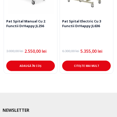
Pat Spital Manual Cu 2
Pat Spital Electric Cu 3
Functii DrHappy JL256
Functii DrHappy JL636
2.550,00
lei
5.355,00
lei
3.000,00
lei
6.300,00
lei
Prețul
Prețul
Prețul
Prețul
inițial
curent
inițial
curent
a
este:
a
este:
fost:
2.550,00 lei.
fost:
5.355,00 lei.
ADAUGĂ ÎN COȘ
CITEȘTE MAI MULT
3.000,00 lei.
6.300,00 lei.
NEWSLETTER