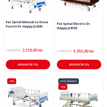
Pat Spital Manual cu Doua
Pat Spital Electric Dr.
Functii Dr.Happy JL2561
Happy JL8102
2.210,00
lei
2.600,00
lei
5.355,00
lei
6.300,00
lei
Prețul
Prețul
Prețul
Prețul
inițial
curent
inițial
curent
a
este:
a
este:
fost:
2.210,00 lei.
fost:
5.355,00 lei.
ADAUGĂ ÎN COȘ
ADAUGĂ ÎN COȘ
2.600,00 lei.
6.300,00 lei.
-15%
STOC EPUIZAT
-15%