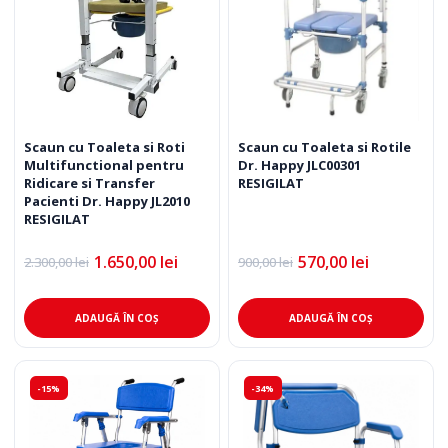
Scaun cu Toaleta si Rotile
Scaun cu Toaleta si Roti
Dr. Happy JLC00301
Multifunctional pentru
RESIGILAT
Ridicare si Transfer
Pacienti Dr. Happy JL2010
RESIGILAT
570,00
lei
1.650,00
lei
900,00
lei
2.300,00
lei
Prețul
Prețul
Prețul
Prețul
inițial
curent
inițial
curent
a
este:
a
este:
fost:
570,00 lei.
fost:
1.650,00 lei.
ADAUGĂ ÎN COȘ
ADAUGĂ ÎN COȘ
900,00 lei.
2.300,00 lei.
-15%
-34%