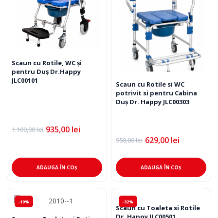
Scaun cu Rotile, WC și
pentru Duș Dr.Happy
JLC00101
Scaun cu Rotile si WC
potrivit si pentru Cabina
Duș Dr. Happy JLC00303
935,00
lei
1.100,00
lei
Prețul
Prețul
629,00
lei
inițial
curent
950,00
lei
Prețul
Prețul
a
este:
inițial
curent
fost:
935,00 lei.
a
este:
1.100,00 lei.
fost:
629,00 lei.
ADAUGĂ ÎN COȘ
ADAUGĂ ÎN COȘ
950,00 lei.
-19%
-32%
Scaun cu Toaleta si Rotile
Dr. Happy JLC00501