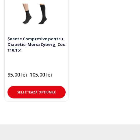
Șosete Compresive pentru
Diabetici MorsaCyberg, Cod
110.151
95,00
lei
–
105,00
lei
Interval
de
prețuri:
Acest
95,00 lei
SELECTEAZĂ OPȚIUNILE
până
produs
la
are
105,00 lei
mai
multe
variații.
Opțiunile
pot