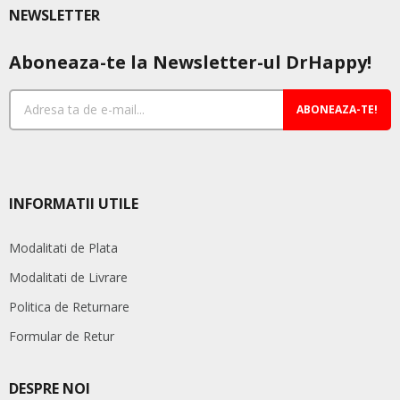
NEWSLETTER
fi
alese
Aboneaza-te la Newsletter-ul DrHappy!
în
pagina
produsului.
ABONEAZA-TE!
INFORMATII UTILE
Modalitati de Plata
Modalitati de Livrare
Politica de Returnare
Formular de Retur
DESPRE NOI