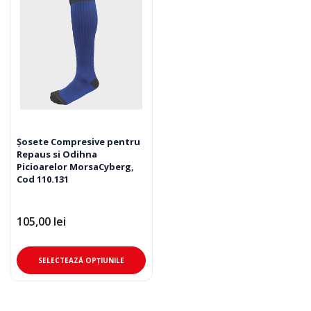
Șosete Compresive pentru
Repaus si Odihna
Picioarelor MorsaCyberg,
Cod 110.131
105,00
lei
Acest
SELECTEAZĂ OPȚIUNILE
produs
are
mai