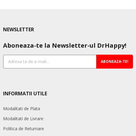
multe
variații.
Opțiunile
pot
NEWSLETTER
fi
alese
Aboneaza-te la Newsletter-ul DrHappy!
în
pagina
produsului.
ABONEAZA-TE!
INFORMATII UTILE
Modalitati de Plata
Modalitati de Livrare
Politica de Returnare