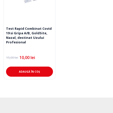
Test Rapid Combinat Covid
19 si Gripa A/B, GoldSite,
Nazal, destinat Uzului
Profesional
10,00
lei
15,00
lei
Prețul
Prețul
inițial
curent
a
este:
fost:
10,00 lei.
ADAUGĂ ÎN COȘ
15,00 lei.