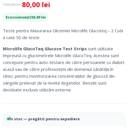
80,00
lei
130,00
lei
Prețul
Prețul
inițial
curent
Economisești
50,00
lei
a
este:
fost:
80,00 lei.
Teste pentru Masurarea Glicemiei Microlife Glucoteq – 2 Cutii
130,00 lei.
a cate 50 de teste
Microlife GlucoTeq Glucose Test Strips
sunt utilizate
împreună cu glucometrele Microlife GlucoTeq. Acestea sunt
concepute pentru auto-testare de către persoanele cu diabet
acasă sau de către profesioniștii din domeniul sănătății în
clinici, pentru monitorizarea concentrațiilor de glucoză din
sângele prelevat de la nivelul degetelor. Benzile sunt
destinate exclusiv utilizării externe.
În stoc — pregătit pentru expediere