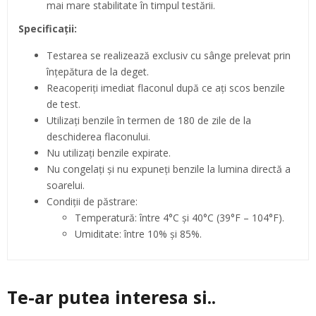
mai mare stabilitate în timpul testării.
Specificații:
Testarea se realizează exclusiv cu sânge prelevat prin
înțepătura de la deget.
Reacoperiți imediat flaconul după ce ați scos benzile
de test.
Utilizați benzile în termen de 180 de zile de la
deschiderea flaconului.
Nu utilizați benzile expirate.
Nu congelați și nu expuneți benzile la lumina directă a
soarelui.
Condiții de păstrare:
Temperatură: între 4°C și 40°C (39°F – 104°F).
Umiditate: între 10% și 85%.
Te-ar putea interesa si..