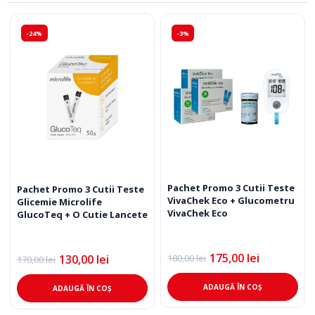
-24%
-3%
Pachet Promo 3 Cutii Teste
Pachet Promo 3 Cutii Teste
VivaChek Eco + Glucometru
Glicemie Microlife
VivaChek Eco
GlucoTeq + O Cutie Lancete
175,00
lei
180,00
lei
130,00
lei
170,00
lei
Prețul
Prețul
Prețul
Prețul
inițial
curent
inițial
curent
a
este:
a
este:
ADAUGĂ ÎN COȘ
ADAUGĂ ÎN COȘ
fost:
175,00 lei.
fost:
130,00 lei.
180,00 lei.
170,00 lei.