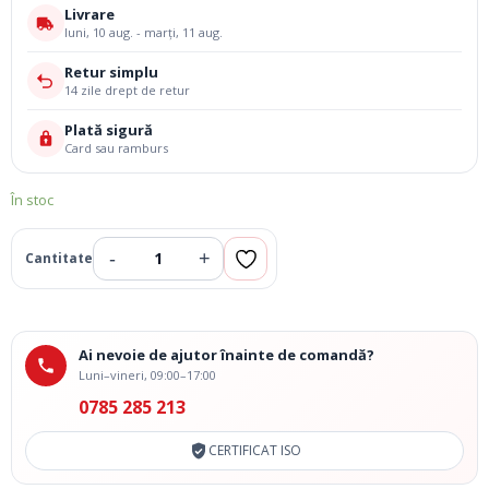
Livrare
luni, 10 aug. - marți, 11 aug.
Retur simplu
14 zile drept de retur
Plată sigură
Card sau ramburs
În stoc
Adauga La Favorite
Ai nevoie de ajutor înainte de comandă?
Luni–vineri, 09:00–17:00
0785 285 213
CERTIFICAT ISO