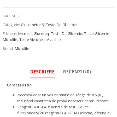
SKU:
MT2
Categorie:
Glucometre Si Teste De Glicemie
Etichete:
Microlife Glucoteq
,
Teste De Glicemie
,
Teste Glicemie
Microlife
,
Teste Vivachek
,
Vivachek
Brand:
Microlife
DESCRIERE
RECENZII (0)
Caracteristici:
Necesită doar un volum minim de sânge de 0.5 μL,
reducând cantitatea de probă necesară pentru testare.
Reagent GDH-FAD: benzile de test DiaRite
funcționează cu reagentul GDH-FAD asociat, oferind o