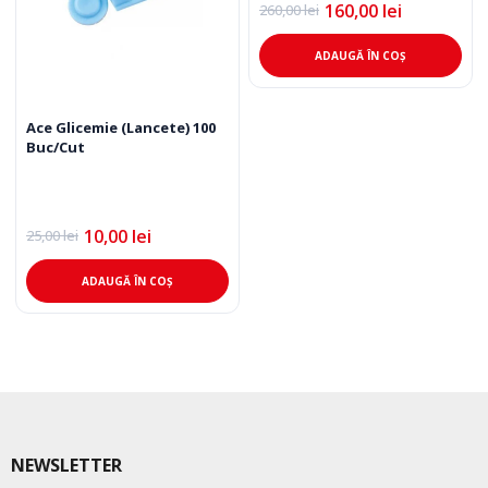
160,00
lei
260,00
lei
Prețul
Prețul
inițial
curent
a
este:
ADAUGĂ ÎN COȘ
fost:
160,00 lei.
260,00 lei.
Ace Glicemie (Lancete) 100
Buc/Cut
10,00
lei
25,00
lei
Prețul
Prețul
inițial
curent
a
este:
ADAUGĂ ÎN COȘ
fost:
10,00 lei.
25,00 lei.
NEWSLETTER