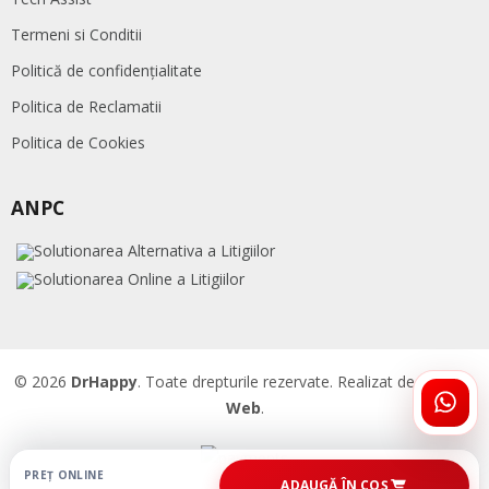
Termeni si Conditii
Politică de confidențialitate
Politica de Reclamatii
Politica de Cookies
ANPC
© 2026
DrHappy
. Toate drepturile rezervate. Realizat de
Accent
Web
.
ÎNTR
DRHA
PREȚ ONLINE
ADAUGĂ ÎN COȘ