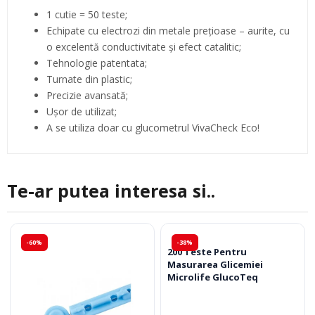
1 cutie = 50 teste;
Echipate cu electrozi din metale prețioase – aurite, cu
o excelentă conductivitate și efect catalitic;
Tehnologie patentata;
Turnate din plastic;
Precizie avansată;
Uşor de utilizat;
A se utiliza doar cu glucometrul VivaCheck Eco!
Te-ar putea interesa si..
-60%
-38%
200 Teste Pentru
Masurarea Glicemiei
Microlife GlucoTeq