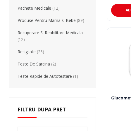
Teste Rapide De Autotestare
a
este:
Pachete Medicale
(12)
fost:
175,00 lei
AD
180,00 lei
Produse Pentru Mama si Bebe
(89)
Recuperare Si Reabilitare Medicala
(12)
Resigilate
(23)
Teste De Sarcina
(2)
Teste Rapide de Autotestare
(1)
Glucomet
FILTRU DUPA PRET