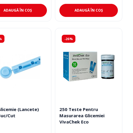
ADAUGĂ ÎN COȘ
ADAUGĂ ÎN COȘ
%
-26%
licemie (Lancete)
250 Teste Pentru
Buc/Cut
Masurarea Glicemiei
VivaChek Eco