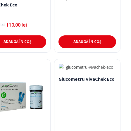
Chek Eco
110,00
lei
0
lei
l
l
l
nt
:
0 lei.
ADAUGĂ ÎN COȘ
ADAUGĂ ÎN COȘ
0 lei.
Glucometru VivaChek Eco