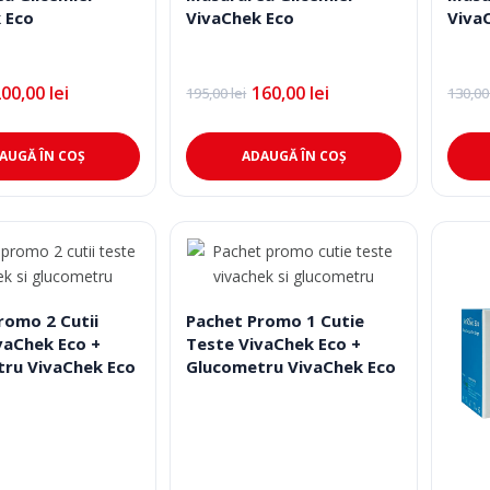
 Eco
VivaChek Eco
Viva
200,00
lei
160,00
lei
195,00
lei
130,0
Prețul
Prețul
Prețu
Prețu
inițial
curent
iniția
cure
a
este:
a
este
.
fost:
160,00 lei.
fost:
110,0
AUGĂ ÎN COȘ
ADAUGĂ ÎN COȘ
.
195,00 lei.
130,0
romo 2 Cutii
Pachet Promo 1 Cutie
vaChek Eco +
Teste VivaChek Eco +
ru VivaChek Eco
Glucometru VivaChek Eco