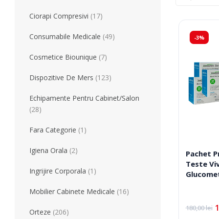
Tensiometre
Ciorapi Compresivi
(17)
Aparate Aerosoli
Consumabile Medicale
(49)
-3%
Unitate Aspiratie
Pulsoximetre
Cosmetice Biounique
(7)
Cantare Digitale
Dispozitive De Mers
(123)
Stetoscoape
Termometre
Echipamente Pentru Cabinet/Salon
Pompe de San
(28)
Aparate de Masaj
Fara Categorie
(1)
Accesorii
Igiena Orala
(2)
Pachet P
Echipamente Pentru Cabinet/Salon
Teste Vi
Ingrijire Corporala
(1)
Glucomet
Produse Pentru Mama Si Bebe
Mobilier Cabinete Medicale
(16)
180,00
lei
Prețul
Prețul
Orteze
(206)
inițial
curent