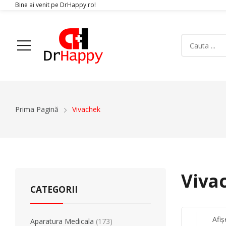
Bine ai venit pe DrHappy.ro!
Acasa
Produse
Despre Noi
Articole
Conta
Prima Pagină
Vivachek
Aparatura Medicala
Glucometre si teste de glicemie
Ecografe
Monitoare Functii Vitale
Viva
Electrocardiografe
CATEGORII
Simulatoare
Electromiografe
Afiș
Aparatura Medicala
(173)
Pompe Infuzie