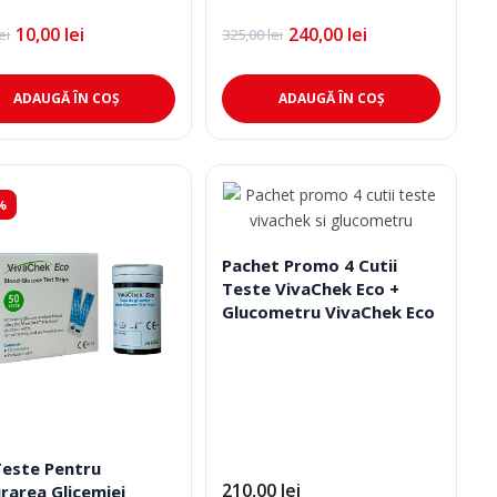
10,00
lei
240,00
lei
ei
325,00
lei
l
l
Prețul
Prețul
l
nt
inițial
curent
:
a
este:
lei.
fost:
240,00 lei.
ADAUGĂ ÎN COȘ
ADAUGĂ ÎN COȘ
lei.
325,00 lei.
%
Pachet Promo 4 Cutii
Teste VivaChek Eco +
Glucometru VivaChek Eco
Teste Pentru
210,00
lei
rarea Glicemiei