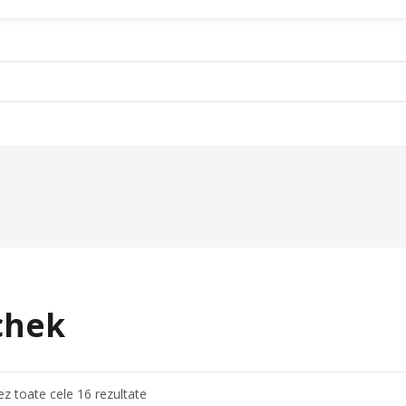
ct
Orteze
Dispozitive De M
Gulere Cervicale
Cadre De Mers
Orteze Pentru Abdomen
Carje
Orteze Pentru Coloana Vertebrala
Bastoane
chek
Orteze Pentru Mana
Inaltatoare WC
Orteze Pentru Picior
Scaune De Baie
Orteze Pentru Copii
Scaune Cu Toalet
Sortat
ez toate cele 16 rezultate
Accesorii Medicale Pentru Recuperare Si
Rolatoare