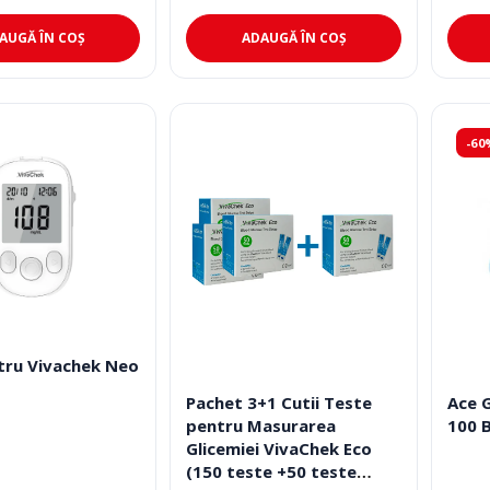
Resigilate
.
ADAUGĂ ÎN COȘ
AUGĂ ÎN COȘ
.
-60
ru Vivachek Neo
Pachet 3+1 Cutii Teste
Ace G
pentru Masurarea
100 
Glicemiei VivaChek Eco
(150 teste +50 teste