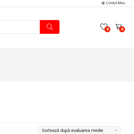
Contul Meu
0
0
ers
Pachete Medicale
Pachete Ingrijire Medicala
Pachete Cardiologie
a