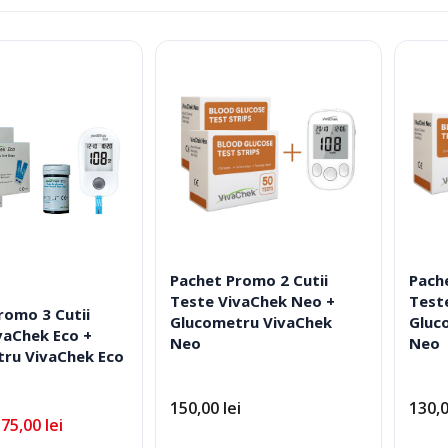
după
Tratament
Fotolii Rulante
evaluarea
Talonete
Rampe
medie
Accesorii Dispozit
Pachet Promo 2 Cutii
Pach
Teste VivaChek Neo +
Test
romo 3 Cutii
Glucometru VivaChek
Gluc
Recuperare Si Reabilitare Medicala
Mobilier Cabinet
vaChek Eco +
Neo
Neo
ru VivaChek Eco
Consumabile Medicale
Ingrijire Corpora
150,00
lei
130,
175,00
lei