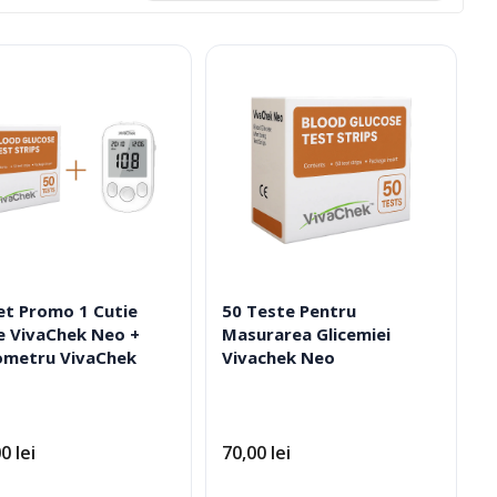
ive
et Promo 1 Cutie
50 Teste Pentru
e VivaChek Neo +
Masurarea Glicemiei
ometru VivaChek
Vivachek Neo
e Medicale
Ciorapi Compresivi
la
Cosmetice Biounique
00
lei
70,00
lei