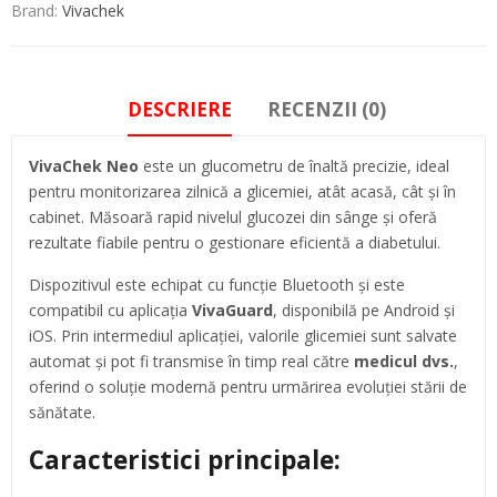
Brand:
Vivachek
DESCRIERE
RECENZII (0)
VivaChek Neo
este un glucometru de înaltă precizie, ideal
pentru monitorizarea zilnică a glicemiei, atât acasă, cât și în
cabinet. Măsoară rapid nivelul glucozei din sânge și oferă
rezultate fiabile pentru o gestionare eficientă a diabetului.
Dispozitivul este echipat cu funcție Bluetooth și este
compatibil cu aplicația
VivaGuard
, disponibilă pe Android și
iOS. Prin intermediul aplicației, valorile glicemiei sunt salvate
automat și pot fi transmise în timp real către
medicul dvs.
,
oferind o soluție modernă pentru urmărirea evoluției stării de
sănătate.
Caracteristici principale: