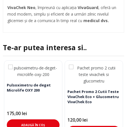
VivaChek Neo
, împreună cu aplicația
VivaGuard
, oferă un
mod modern, simplu și eficient de a urmări zilnic nivelul
glicemiei și de a comunica în timp real cu
medicul dvs.
Te-ar putea interesa si..
Pulsoximetru de deget
Microlife OXY 200
Pachet Promo 2 Cutii Teste
VivaChek Eco + Glucometru
VivaChek Eco
175,00
lei
120,00
lei
ADAUGĂ ÎN COȘ