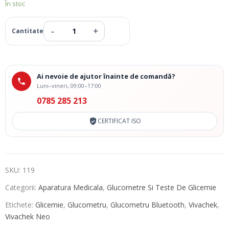
În stoc
Ai nevoie de ajutor înainte de comandă?
Luni–vineri, 09:00–17:00
0785 285 213
CERTIFICAT ISO
SKU:
119
Categorii:
Aparatura Medicala
,
Glucometre Si Teste De Glicemie
Etichete:
Glicemie
,
Glucometru
,
Glucometru Bluetooth
,
Vivachek
,
Vivachek Neo