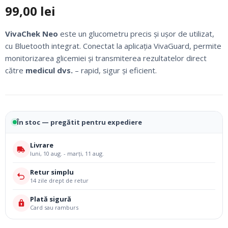
99,00
lei
VivaChek Neo
este un glucometru precis și ușor de utilizat,
cu Bluetooth integrat. Conectat la aplicația VivaGuard, permite
monitorizarea glicemiei și transmiterea rezultatelor direct
către
medicul dvs.
– rapid, sigur și eficient.
În stoc — pregătit pentru expediere
Livrare
luni, 10 aug. - marți, 11 aug.
Retur simplu
14 zile drept de retur
Plată sigură
Card sau ramburs