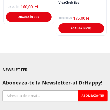
VivaChek Eco
160,00
lei
195,00
lei
Prețul
Prețul
inițial
curent
a
este:
ADAUGĂ ÎN COȘ
175,00
lei
180,00
lei
Prețul
Prețul
fost:
160,00 lei.
inițial
curent
195,00 lei.
a
este:
ADAUGĂ ÎN COȘ
fost:
175,00 lei.
180,00 lei.
NEWSLETTER
Aboneaza-te la Newsletter-ul DrHappy!
ABONEAZA-TE!