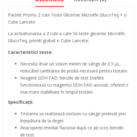
Pachet Promo 2 cutii Teste Glicemie Microlife GlucoTeq + o
Cutie Lancete
La achizitionarea a 2 cutii a cate 50 teste glicemie Microlife
GlucoTeq, primiti gratuit o Cutie Lancete;
Caracteristici teste:
Necesită doar un volum minim de sânge de 0.5 μL,
reducând cantitatea de probă necesară pentru testare.
Reagent GDH-FAD: benzile de test DiaRite
funcționează cu reagentul GDH-FAD asociat, oferind o
mai mare stabilitate în timpul testării.
Specificații:
Testarea se realizează exclusiv cu sânge prelevat prin
înțepătura de la deget.
Reacoperiți imediat flaconul după ce ați scos benzile
de test.