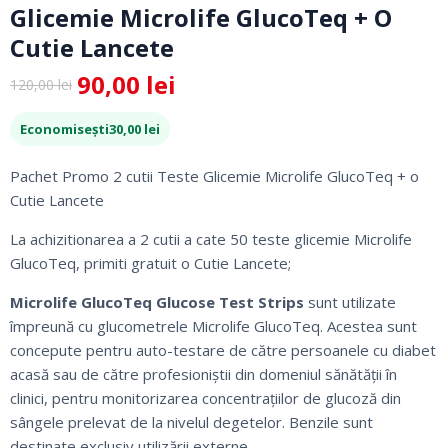
Glicemie Microlife GlucoTeq + O
Cutie Lancete
90,00
lei
120,00
lei
Prețul
Prețul
inițial
curent
Economisești
30,00
lei
a
este:
fost:
90,00 lei.
Pachet Promo 2 cutii Teste Glicemie Microlife GlucoTeq + o
120,00 lei.
Cutie Lancete
La achizitionarea a 2 cutii a cate 50 teste glicemie Microlife
GlucoTeq, primiti gratuit o Cutie Lancete;
Microlife GlucoTeq Glucose Test Strips
sunt utilizate
împreună cu glucometrele Microlife GlucoTeq. Acestea sunt
concepute pentru auto-testare de către persoanele cu diabet
acasă sau de către profesioniștii din domeniul sănătății în
clinici, pentru monitorizarea concentrațiilor de glucoză din
sângele prelevat de la nivelul degetelor. Benzile sunt
destinate exclusiv utilizării externe.