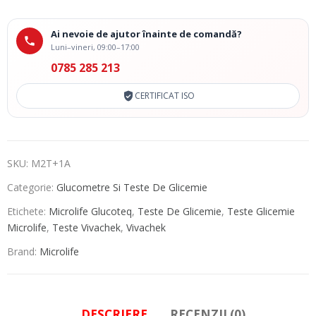
Ai nevoie de ajutor înainte de comandă?
Luni–vineri, 09:00–17:00
0785 285 213
CERTIFICAT ISO
SKU:
M2T+1A
Categorie:
Glucometre Si Teste De Glicemie
Etichete:
Microlife Glucoteq
,
Teste De Glicemie
,
Teste Glicemie
Microlife
,
Teste Vivachek
,
Vivachek
Brand:
Microlife
DESCRIERE
RECENZII (0)