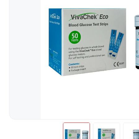
Tratament
Tensiometre
Talonete
Aparate Aerosoli
Unitate Aspiratie
Pulsoximetre
Cantare Digitale
Stetoscoape
Termometre
Pompe de San
Aparate de Masaj
Accesorii
Echipamente Pentru Cabinet/Salon
Recuperare S
Produse Pentru Mama Si Bebe
Consumabile