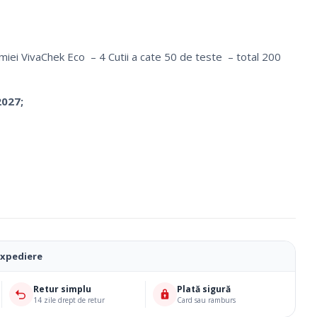
iei VivaChek Eco – 4 Cutii a cate 50 de teste – total 200
2027;
Ciorapi Compresivi
expediere
Cosmetice Biounique
Retur simplu
Plată sigură
14 zile drept de retur
Card sau ramburs