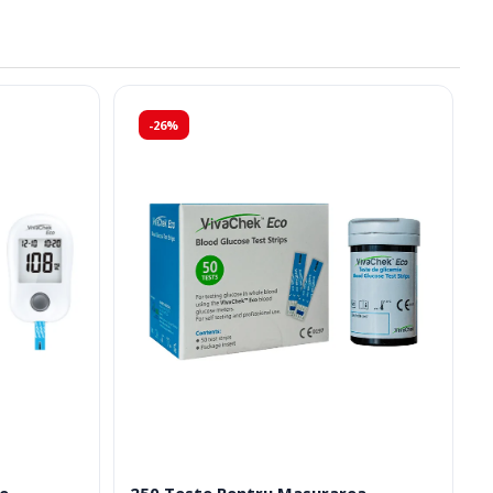
-26%
e
250 Teste Pentru Masurarea