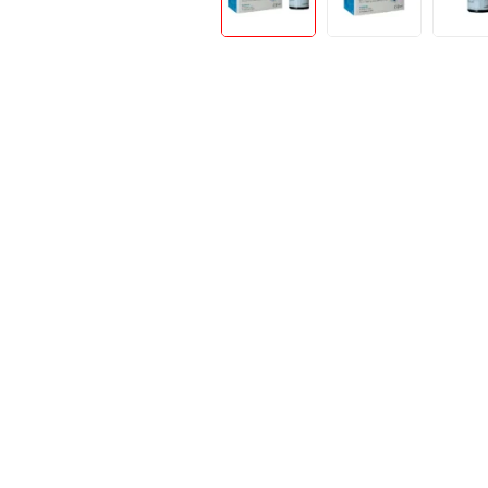
Teste Rapide De Autotestare
Resigilate