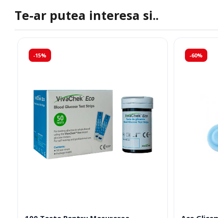
Te-ar putea interesa si..
-15%
-60%
100 Teste Pentru Masurarea
Ace Glice