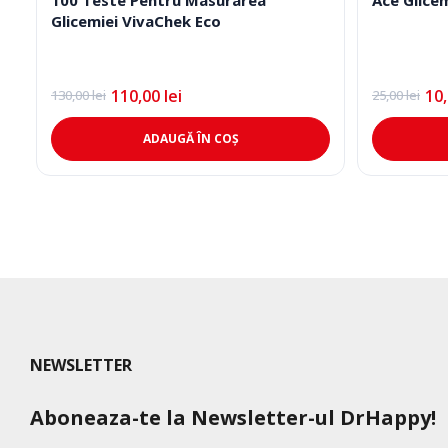
Glicemiei VivaChek Eco
110,00
lei
10
130,00
lei
25,00
lei
Prețul
Prețul
Prețul
Prețul
inițial
curent
inițial
curent
a
este:
a
este:
ADAUGĂ ÎN COȘ
fost:
110,00 lei.
fost:
10,00 lei.
130,00 lei.
25,00 lei.
NEWSLETTER
Aboneaza-te la Newsletter-ul DrHappy!