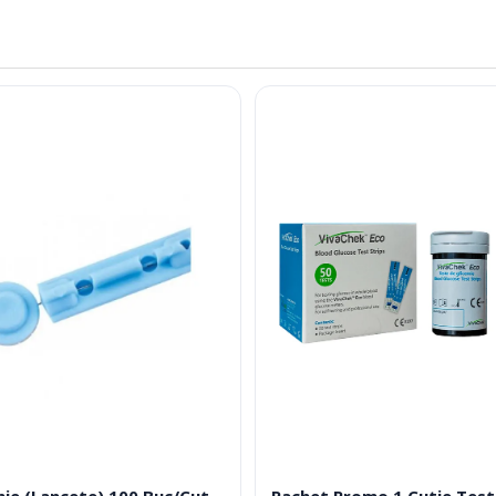
mie (Lancete) 100 Buc/Cut
Pachet Promo 1 Cutie Test