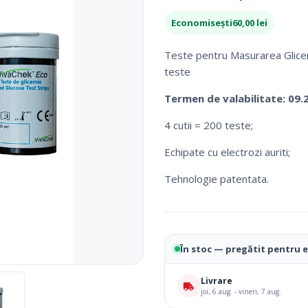
inițial
curent
Fotolii Rulante
Economisești
60,00
lei
a
este:
Rampe
fost:
200,00 lei.
Accesorii Dispozitive
Teste pentru Masurarea Glicem
260,00 lei.
teste
Termen de valabilitate: 09.
4 cutii = 200 teste;
Echipate cu electrozi auriti;
Tehnologie patentata.
i Reabilitare Medicala
Mobilier Cabinete Medicale
În stoc — pregătit pentru 
 Medicale
Ingrijire Corporala
Livrare
joi, 6 aug. - vineri, 7 aug.