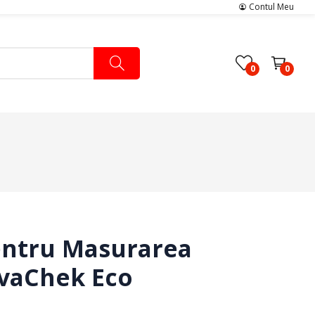
Contul Meu
0
0
Pachete Medicale
Pachete Ingrijire Medicala
Pachete Cardiologie
entru Masurarea
ivaChek Eco