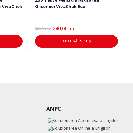
u VivaChek
Glicemiei VivaChek Eco
240,00
lei
325,00
lei
Prețul
Prețul
inițial
curent
a
este:
ADAUGĂ ÎN COȘ
fost:
240,00 lei.
325,00 lei.
ANPC