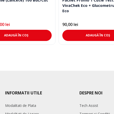
VivaChek Eco + Glucometr
Eco
,00
lei
90,00
lei
ADAUGĂ ÎN COȘ
ADAUGĂ ÎN COȘ
INFORMATII UTILE
DESPRE NOI
Modalitati de Plata
Tech Assist
Modalitati de Livrare
Termeni si Conditii