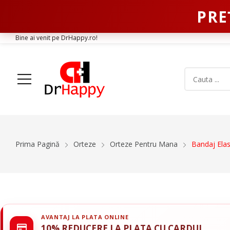
PRE
Bine ai venit pe DrHappy.ro!
Acasa
Produse
Despre Noi
Articole
Conta
Prima Pagină
Orteze
Orteze Pentru Mana
Bandaj Elas
Aparatura Medicala
Orteze
Glucometre si teste de glicemie
Gulere Cervic
Ecografe
Orteze Pent
Monitoare Functii Vitale
Orteze Pentru
AVANTAJ LA PLATA ONLINE
Electrocardiografe
Orteze Pentr
10% REDUCERE LA PLATA CU CARDUL