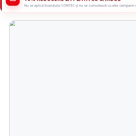
Simulatoare
Orteze Pentru
Nu se aplică brandului CONTEC și nu se cumulează cu alte campanii
Electromiografe
Orteze Pentru
Pompe Infuzie
Accesorii Med
Tratament
Tensiometre
Talonete
Aparate Aerosoli
Unitate Aspiratie
Pulsoximetre
Cantare Digitale
Stetoscoape
Termometre
Pompe de San
Aparate de Masaj
Accesorii
Echipamente Pentru Cabinet/Salon
Recuperare S