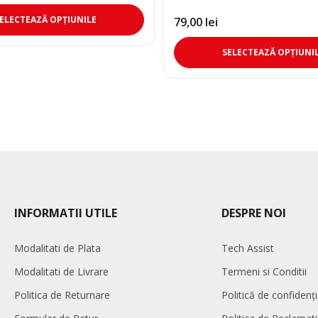
Acest
ELECTEAZĂ OPȚIUNILE
79,00
lei
produs
are
SELECTEAZĂ OPȚIUNI
mai
multe
variații.
Opțiunile
pot
fi
alese
în
pagina
produsului.
INFORMATII UTILE
DESPRE NOI
Modalitati de Plata
Tech Assist
Modalitati de Livrare
Termeni si Conditii
Politica de Returnare
Politică de confidenți