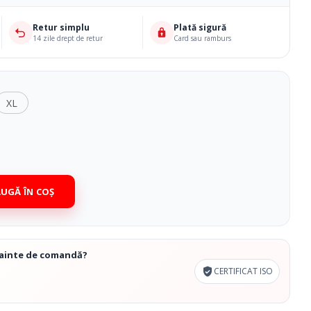
Cosmetice Biounique
Retur simplu
Plată sigură
14 zile drept de retur
Card sau ramburs
XL
UGĂ ÎN COȘ
înainte de comandă?
CERTIFICAT ISO