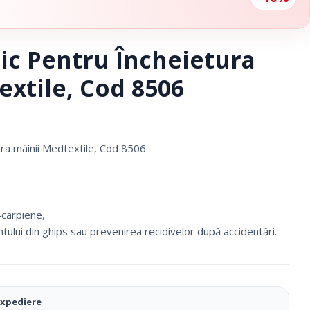
tic Pentru Încheietura
extile, Cod 8506
ura mâinii Medtextile, Cod 8506
–carpiene,
lui din ghips sau prevenirea recidivelor după accidentări.
Ciorapi Compresivi
expediere