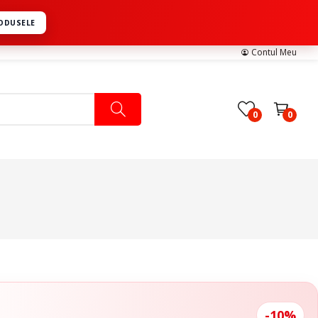
RODUSELE
Contul Meu
0
0
Pachete Medicale
Pachete Ingrijire Medicala
Pachete Cardiologie
-10%