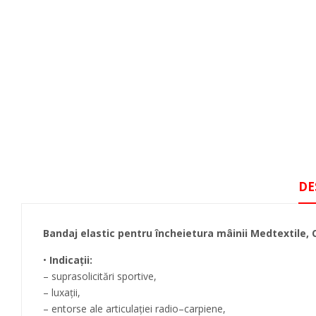
DE
Bandaj elastic pentru încheietura mâinii Medtextile, 
•
Indicaţii:
– suprasolicitări sportive,
– luxaţii,
– entorse ale articulaţiei radio–carpiene,