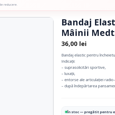
 Picior
Scaune De Baie
 de reducere.
 Copii
Scaune Cu Toaleta
icale Pentru Recuperare Si
Rolatoare
Bandaj Elas
Fotolii Rulante
Mâinii Medt
Rampe
Accesorii Dispozitive
36,00
lei
Bandaj elastic pentru încheiet
Indicaţii:
– suprasolicitări sportive,
– luxaţii,
– entorse ale articulaţiei radio
– după îndepărtarea pansamentu
i Reabilitare Medicala
Mobilier Cabinete Medicale
În stoc — pregătit pentru 