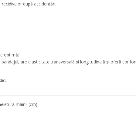
recidivelor după accidentări.
e optimă;
andajul, are elasticitate transversală şi longitudinală şi oferă confort 
dic.
heietura mâinii (cm)