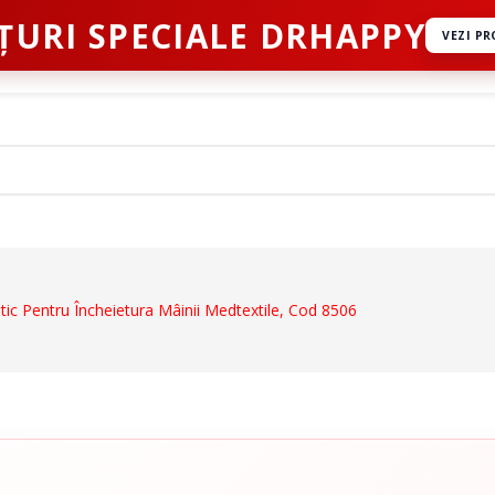
ȚURI SPECIALE DRHAPPY
VEZI P
ct
tic Pentru Încheietura Mâinii Medtextile, Cod 8506
Dispozitive De Mers
ale
Cadre De Mers
ru Abdomen
Carje
 Coloana Vertebrala
Bastoane
u Mana
Inaltatoare WC