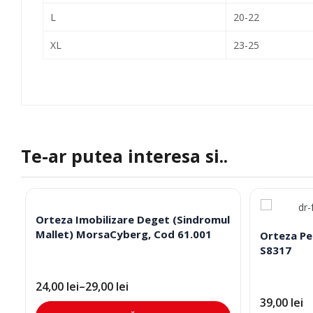
L
20-22
XL
23-25
Te-ar putea interesa si..
Orteza Imobilizare Deget (Sindromul
Mallet) MorsaCyberg, Cod 61.001
Orteza Pe
S8317
24,00
lei
–
29,00
lei
Interval
de
39,00
lei
Acest