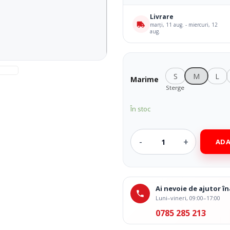
 Medicale
Ingrijire Corporala
Livrare
marți, 11 aug. - miercuri, 12
aug.
S
M
L
Marime
Sterge
În stoc
ADA
Ai nevoie de ajutor 
Luni–vineri, 09:00–17:00
0785 285 213