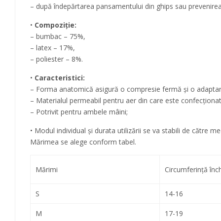
– după îndepărtarea pansamentului din ghips sau prevenirea 
•
Compoziţie:
– bumbac – 75%,
– latex – 17%,
– poliester – 8%.
•
Caracteristici:
– Forma anatomică asigură o compresie fermă şi o adaptar
– Materialul permeabil pentru aer din care este confecţionat b
– Potrivit pentru ambele mâini;
• Modul individual şi durata utilizării se va stabili de către me
Mărimea se alege conform tabel.
Mărimi
Circumferinţă înc
S
14-16
M
17-19