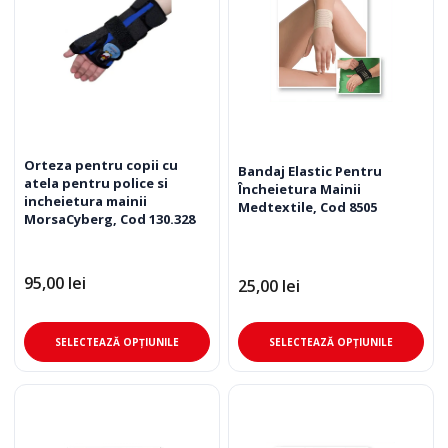
Orteza pentru copii cu
Bandaj Elastic Pentru
atela pentru police si
Încheietura Mainii
incheietura mainii
Medtextile, Cod 8505
MorsaCyberg, Cod 130.328
95,00
lei
25,00
lei
Acest
Ace
SELECTEAZĂ OPȚIUNILE
SELECTEAZĂ OPȚIUNILE
produs
pro
are
are
mai
mai
multe
mul
variații.
varia