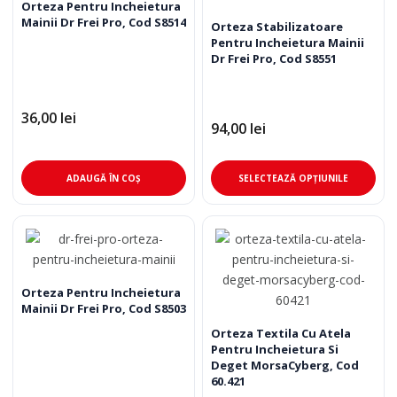
Opțiunile
Opț
Orteza Pentru Incheietura
Mainii Dr Frei Pro, Cod S8514
pot
pot
Orteza Stabilizatoare
Pentru Incheietura Mainii
fi
fi
Dr Frei Pro, Cod S8551
alese
ale
în
în
pagina
pag
36,00
lei
94,00
lei
produsului.
pro
Ace
ADAUGĂ ÎN COȘ
SELECTEAZĂ OPȚIUNILE
pro
are
mai
mul
varia
Opț
Orteza Pentru Incheietura
Mainii Dr Frei Pro, Cod S8503
pot
fi
Orteza Textila Cu Atela
Pentru Incheietura Si
ale
Deget MorsaCyberg, Cod
în
60.421
pag