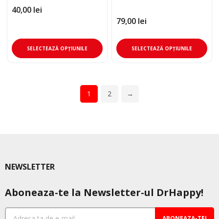
40,00
lei
pro
79,00
lei
Acest
Ace
SELECTEAZĂ OPȚIUNILE
SELECTEAZĂ OPȚIUNILE
produs
pro
are
are
mai
mai
multe
mul
1
2
→
variații.
varia
Opțiunile
Opț
pot
pot
fi
fi
alese
ale
în
în
NEWSLETTER
pagina
pag
produsului.
pro
Aboneaza-te la Newsletter-ul DrHappy!
ABONEAZA-TE!