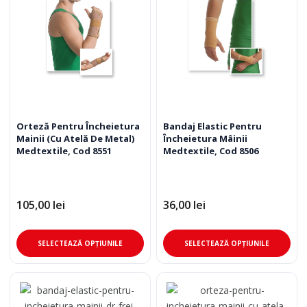
Opțiunile
Opț
pot
pot
fi
fi
alese
ale
în
în
pagina
pag
produsului.
pro
Orteză Pentru Încheietura
Bandaj Elastic Pentru
Mainii (Cu Atelă De Metal)
Încheietura Mâinii
Medtextile, Cod 8551
Medtextile, Cod 8506
105,00
lei
36,00
lei
Acest
Ace
SELECTEAZĂ OPȚIUNILE
SELECTEAZĂ OPȚIUNILE
produs
pro
are
are
mai
mai
multe
mul