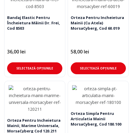
variații.
varia
Opțiunile
Opț
pot
pot
Bandaj Elastic Pentru
Orteza Pentru Incheietura
Încheietura Mâinii Dr. Frei,
Mainii (Cu Atela)
fi
fi
Cod 8503
MorsaCyberg, Cod 60.019
alese
ale
în
în
pagina
pag
36,00
lei
58,00
lei
produsului.
pro
Acest
Ace
SELECTEAZĂ OPȚIUNILE
SELECTEAZĂ OPȚIUNILE
produs
pro
are
are
mai
mai
multe
mul
variații.
varia
Opțiunile
Opț
pot
pot
Orteza Simpla Pentru
Articulatia Mainii
fi
fi
Orteza Pentru Incheietura
MorsaCyberg, Cod 180.100
Mainii, Marime Universala,
alese
ale
MorsaCyberg Cod 120.211