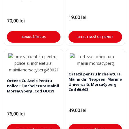
în
în
pagina
pag
produsului.
pro
19,00
lei
70,00
lei
Ace
ADAUGĂ ÎN COȘ
SELECTEAZĂ OPȚIUNILE
pro
are
mai
mul
varia
Opț
Orteză pentru Încheietura
Mâinii din Neopren, Mărime
pot
Orteza Cu Atela Pentru
Universală, MorsaCyberg
Police Si Incheietura Mainii
fi
Cod 60.603
MorsaCyberg, Cod 60.021
ale
în
pag
49,00
lei
76,00
lei
pro
Acest