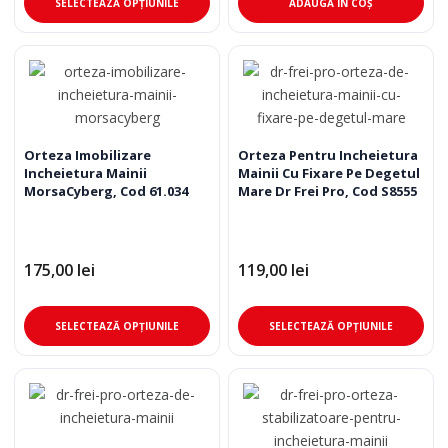
SELECTEAZĂ OPȚIUNILE
ADAUGĂ ÎN COȘ
produs
are
mai
multe
variații.
Opțiunile
pot
Orteza Imobilizare
Orteza Pentru Incheietura
Incheietura Mainii
Mainii Cu Fixare Pe Degetul
fi
MorsaCyberg, Cod 61.034
Mare Dr Frei Pro, Cod S8555
alese
în
pagina
175,00
lei
119,00
lei
produsului.
Acest
Ace
SELECTEAZĂ OPȚIUNILE
SELECTEAZĂ OPȚIUNILE
produs
pro
are
are
mai
mai
multe
mul
variații.
varia