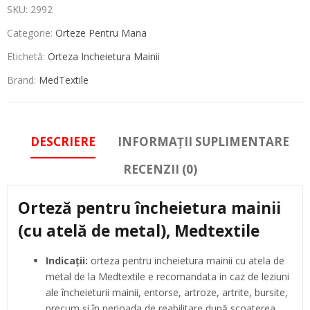
SKU:
2992
Categorie:
Orteze Pentru Mana
Etichetă:
Orteza Incheietura Mainii
Brand:
MedTextile
DESCRIERE
INFORMAȚII SUPLIMENTARE
RECENZII (0)
Orteză pentru încheietura mainii
(cu atelă de metal), Medtextile
Indicaţii:
orteza pentru incheietura mainii cu atela de
metal de la Medtextile e recomandata in caz de leziuni
ale încheieturii mainii, entorse, artroze, artrite, bursite,
precum și în perioada de reabilitare după scoaterea