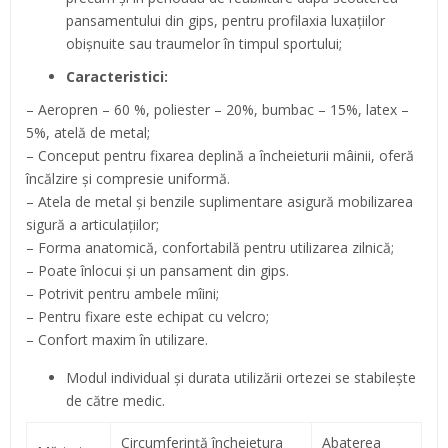
pansamentului din gips, pentru profilaxia luxaţiilor
obișnuite sau traumelor în timpul sportului;
Caracteristici:
– Aeropren – 60 %, poliester – 20%, bumbac – 15%, latex –
5%, atelă de metal;
– Conceput pentru fixarea deplină a încheieturii mâinii, oferă
încălzire și compresie uniformă.
– Atela de metal şi benzile suplimentare asigură mobilizarea
sigură a articulaţiilor;
– Forma anatomică, confortabilă pentru utilizarea zilnică;
– Poate înlocui şi un pansament din gips.
– Potrivit pentru ambele mîini;
– Pentru fixare este echipat cu velcro;
– Confort maxim în utilizare.
Modul individual şi durata utilizării ortezei se stabileşte
de către medic.
Circumferinţă încheietura
Abaterea