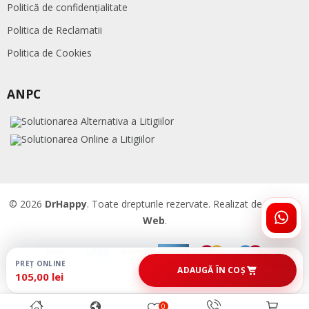
Politică de confidențialitate
Politica de Reclamatii
Politica de Cookies
ANPC
© 2026
DrHappy
. Toate drepturile rezervate. Realizat de
Accent
Web
.
ÎNTR
DRHA
PREȚ ONLINE
ADAUGĂ ÎN COȘ
105,00 lei
0