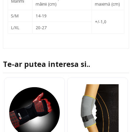
Mărimi
mâinii (cm)
maximă (cm)
S/M
14-19
+/-1,0
L/XL
20-27
Te-ar putea interesa si..