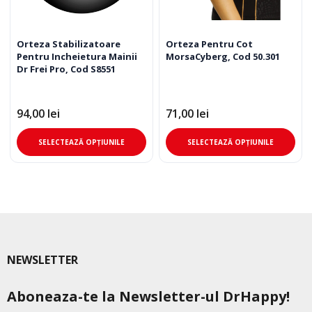
Orteza Stabilizatoare
Orteza Pentru Cot
Pentru Incheietura Mainii
MorsaCyberg, Cod 50.301
Dr Frei Pro, Cod S8551
94,00
lei
71,00
lei
Acest
Ace
SELECTEAZĂ OPȚIUNILE
SELECTEAZĂ OPȚIUNILE
produs
pro
are
are
mai
mai
multe
mul
variații.
varia
Opțiunile
Opț
pot
pot
NEWSLETTER
fi
fi
alese
ale
Aboneaza-te la Newsletter-ul DrHappy!
în
în
pagina
pag