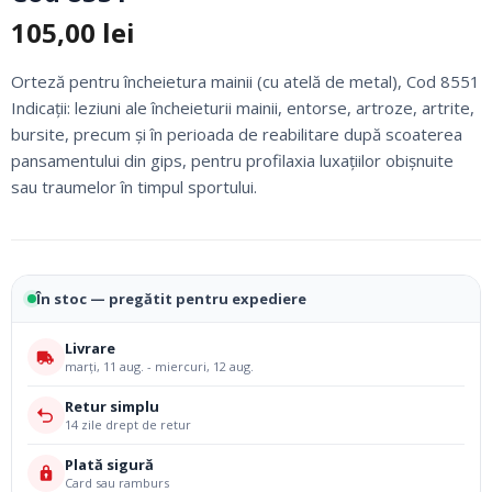
105,00
lei
Orteză pentru încheietura mainii (cu atelă de metal), Cod 8551
Indicaţii: leziuni ale încheieturii mainii, entorse, artroze, artrite,
bursite, precum și în perioada de reabilitare după scoaterea
pansamentului din gips, pentru profilaxia luxaţiilor obișnuite
sau traumelor în timpul sportului.
În stoc — pregătit pentru expediere
Livrare
marți, 11 aug. - miercuri, 12 aug.
Retur simplu
14 zile drept de retur
Plată sigură
Card sau ramburs