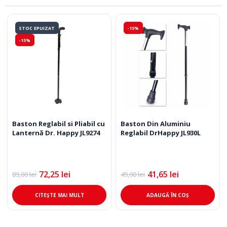
STOC EPUIZAT
-15%
-15%
Baston Reglabil si Pliabil cu
Baston Din Aluminiu
Lanternă Dr. Happy JL9274
Reglabil DrHappy JL930L
72,25
lei
41,65
lei
85,00
lei
49,00
lei
Prețul
Prețul
Prețul
Prețul
inițial
curent
inițial
curent
a
este:
a
este:
CITEȘTE MAI MULT
ADAUGĂ ÎN COȘ
fost:
72,25 lei.
fost:
41,65 lei.
85,00 lei.
49,00 lei.