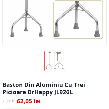
Baston Din Aluminiu Cu Trei
Picioare DrHappy JL926L
62,05
lei
73,00
lei
Prețul
Prețul