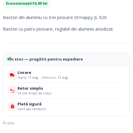
inițial
curent
Economisești
10,95
lei
a
este:
fost:
62,05 lei.
Baston din aluminiu cu trei picioare DrHappy JL 926
73,00 lei.
Baston cu patru picioare, reglabil din aluminiu anodizat.
În stoc — pregătit pentru expediere
Livrare
marți, 11 aug. - miercuri, 12 aug.
Retur simplu
14 zile drept de retur
Plată sigură
Card sau ramburs
În stoc