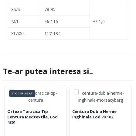
XS/S
78-95
M/L
96-116
+/-1,0
XL/XXL
117-134
Te-ar putea interesa si..
STOC EPUIZAT
Orteza Toracica Tip
Centura Dubla Hernie
Centura Medtextile, Cod
Inghinala Cod 70.102
4301