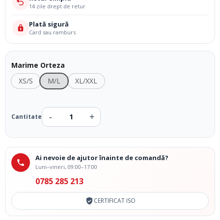
14 zile drept de retur
Plată sigură
Card sau ramburs
Marime Orteza
XS/S
M/L
XL/XXL
Ai nevoie de ajutor înainte de comandă?
Luni–vineri, 09:00–17:00
0785 285 213
CERTIFICAT ISO