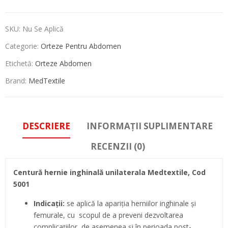
SKU:
Nu Se Aplică
Categorie:
Orteze Pentru Abdomen
Etichetă:
Orteze Abdomen
Brand:
MedTextile
DESCRIERE
INFORMAȚII SUPLIMENTARE
RECENZII (0)
Centură hernie inghinală unilaterala Medtextile, Cod
5001
Indicaţii:
se aplică la apariţia herniilor inghinale şi
femurale, cu scopul de a preveni dezvoltarea
complicaţiilor, de asemenea şi în perioada post-