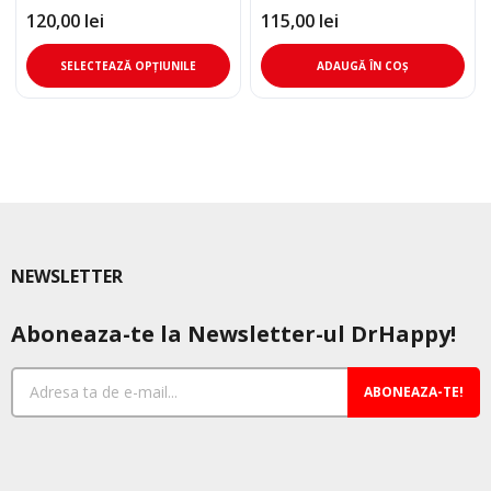
120,00
lei
115,00
lei
Acest
SELECTEAZĂ OPȚIUNILE
ADAUGĂ ÎN COȘ
produs
are
mai
multe
variații.
Opțiunile
pot
fi
NEWSLETTER
alese
în
Aboneaza-te la Newsletter-ul DrHappy!
pagina
produsului.
ABONEAZA-TE!