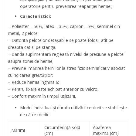
operatorie pentru prevenirea reapariţiei herniei;
Caracteristici:
– Poliester – 56%, latex – 35%, capron – 9%, semiinel din
metal, 2 pelote;
– Datorită pelotelor detaşabile se poate folosi atît pe
dreapta cat si pe stanga.
– Banda suplimentară reglează nivelul de presiune a pelotei
asupra zonei de hernie;
– Previne mărirea herniilor la stres fizic semnificativ asociat
cu ridicarea greutăţilor;
– Reduce hernia inghinală;
– Pentru fixare este echipat anterior cu velcro;
– Confort maxim în timpul utilizării.
Modul individual şi durata utilizării centurii se stabileşte
de către medic.
Circumferinţă şold
Abaterea
Mărimi
(cm)
maximă (cm)