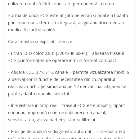
utilizarea mobilă fără conectare permanentă la rețea.
Forma de undă ECG este afișată pe ecran și poate fi tipărită
prin imprimanta termică integrată, asigurând documentare
medicală clară și rapidă.
Caracteristici și explicații tehnice
• Ecran LCD color 2.83” (320×240 pixeli) – afișează traseul
ECG și informațiile de operare într-un format compact.
• Afișare ECG 3 / 6 / 12 canale – permite vizualizarea flexibilă
a derivațiilor în funcție de necesitatea clinică. Aparatul
realizează achiziție simultană pe 12 derivații, iar afișarea se
poate adapta modului selectat.
• Înregistrare în timp real – traseul ECG este afișat și tipărit
continuu, împreună cu informații precum canalul,
sensibilitatea, viteza hârtiei și starea filtrului.
• Funcție de analiză și diagnostic automat – sistemul oferă
măsurători automate și concluzii pentru parametri cardiaci