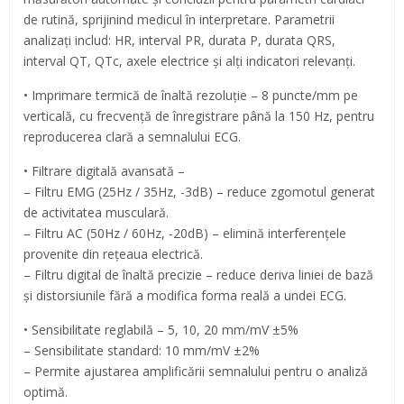
de rutină, sprijinind medicul în interpretare. Parametrii
analizați includ: HR, interval PR, durata P, durata QRS,
interval QT, QTc, axele electrice și alți indicatori relevanți.
• Imprimare termică de înaltă rezoluție – 8 puncte/mm pe
verticală, cu frecvență de înregistrare până la 150 Hz, pentru
reproducerea clară a semnalului ECG.
• Filtrare digitală avansată –
– Filtru EMG (25Hz / 35Hz, -3dB) – reduce zgomotul generat
de activitatea musculară.
– Filtru AC (50Hz / 60Hz, -20dB) – elimină interferențele
provenite din rețeaua electrică.
– Filtru digital de înaltă precizie – reduce deriva liniei de bază
și distorsiunile fără a modifica forma reală a undei ECG.
• Sensibilitate reglabilă – 5, 10, 20 mm/mV ±5%
– Sensibilitate standard: 10 mm/mV ±2%
– Permite ajustarea amplificării semnalului pentru o analiză
optimă.