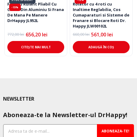
Fotoliu Rulant Pliabil Cu
Rolator cu 4 roti cu
-15%
Cadru Din Aluminiu Si Frana
Inaltime Reglabilia, Cos
De Mana Pe Manere
Cumaparaturi si Sisteme de
DrHappy JL952L
Franare si Blocare Roti Dr.
Happy JLW00102L
656,20
lei
561,00
lei
772,00
lei
660,00
lei
Prețul
Prețul
Prețul
Prețul
inițial
curent
inițial
curent
a
este:
a
este:
CITEȘTE MAI MULT
ADAUGĂ ÎN COȘ
fost:
656,20 lei.
fost:
561,00 lei.
772,00 lei.
660,00 lei.
NEWSLETTER
Aboneaza-te la Newsletter-ul DrHappy!
ABONEAZA-TE!