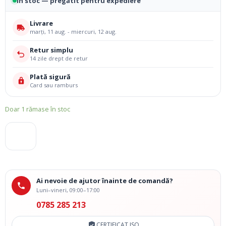
În stoc — pregătit pentru expediere
Livrare
marți, 11 aug. - miercuri, 12 aug.
Retur simplu
14 zile drept de retur
Plată sigură
Card sau ramburs
Doar 1 rămase în stoc
Ai nevoie de ajutor înainte de comandă?
Luni–vineri, 09:00–17:00
0785 285 213
CERTIFICAT ISO