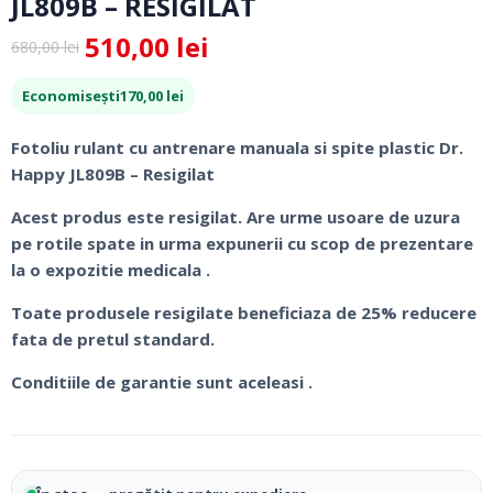
JL809B – RESIGILAT
510,00
lei
680,00
lei
Prețul
Prețul
inițial
curent
Economisești
170,00
lei
a
este:
fost:
510,00 lei.
Fotoliu rulant cu antrenare manuala si spite plastic Dr.
680,00 lei.
Happy JL809B – Resigilat
Acest produs este resigilat. Are urme usoare de uzura
pe rotile spate in urma expunerii cu scop de prezentare
la o expozitie medicala .
Toate produsele resigilate beneficiaza de 25% reducere
fata de pretul standard.
Conditiile de garantie sunt aceleasi .