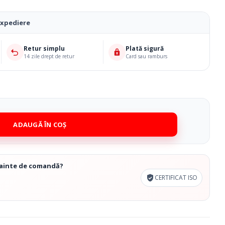
Cosmetice Biounique
expediere
Retur simplu
Plată sigură
14 zile drept de retur
Card sau ramburs
ADAUGĂ ÎN COȘ
înainte de comandă?
CERTIFICAT ISO