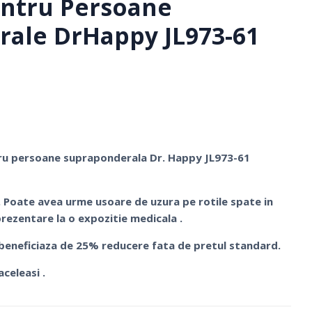
entru Persoane
ale DrHappy JL973-61
ntru persoane supraponderala Dr. Happy JL973-61
. Poate avea urme usoare de uzura pe rotile spate in
rezentare la o expozitie medicala .
 beneficiaza de 25% reducere fata de pretul standard.
Ciorapi Compresivi
aceleasi .