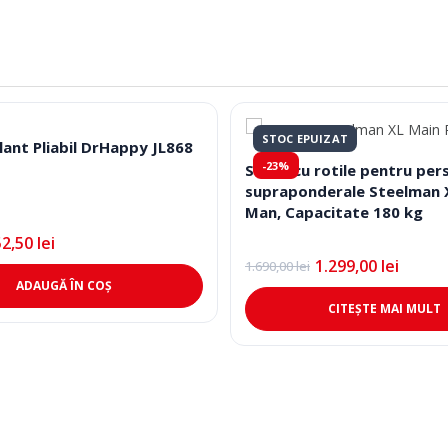
STOC EPUIZAT
lant Pliabil DrHappy JL868
-23%
Scaun cu rotile pentru per
supraponderale Steelman X
Man, Capacitate 180 kg
52,50
lei
1.299,00
lei
1.690,00
lei
Prețul
Prețul
ADAUGĂ ÎN COȘ
inițial
curent
a
este:
CITEȘTE MAI MULT
fost:
1.299,00 lei.
1.690,00 lei.