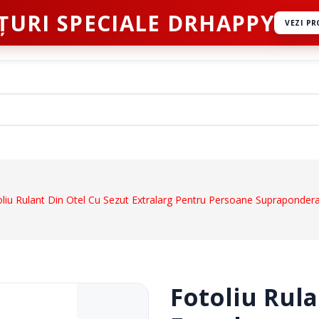
ȚURI SPECIALE DRHAPPY
VEZI P
ct
oliu Rulant Din Otel Cu Sezut Extralarg Pentru Persoane Supraponde
Dispozitive De Mers
ale
Cadre De Mers
ru Abdomen
Carje
 Coloana Vertebrala
Bastoane
Fotoliu Rula
u Mana
Inaltatoare WC