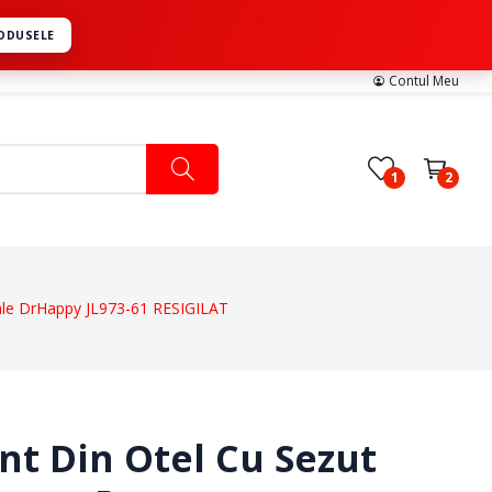
RODUSELE
Contul Meu
1
2
rale DrHappy JL973-61 RESIGILAT
Pachete Medicale
Pachete Ingrijire Medicala
Pachete Cardiologie
nt Din Otel Cu Sezut