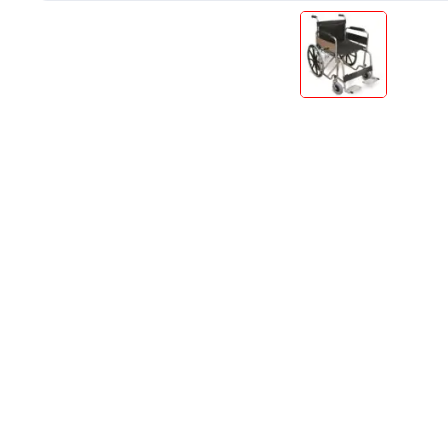
Produse Pentru Mama Si Bebe
Consumabile
Teste Rapide De Autotestare
Resigilate