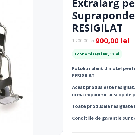
Extralarg p
 Picior
Scaune De Baie
 Copii
Scaune Cu Toaleta
Supraponder
icale Pentru Recuperare Si
Rolatoare
RESIGILAT
Fotolii Rulante
Rampe
900,00
lei
1.200,00
lei
Prețul
Prețul
Accesorii Dispozitive
inițial
curent
Economisești
300,00
lei
a
este:
fost:
900,00 lei.
Fotoliu rulant din otel pe
1.200,00 lei.
RESIGILAT
Acest produs este resigilat
urma expunerii cu scop de p
Toate produsele resigilate
i Reabilitare Medicala
Mobilier Cabinete Medicale
Conditiile de garantie sunt 