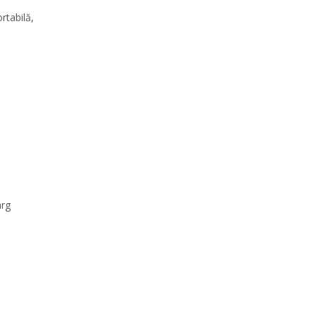
rtabilă,
arg