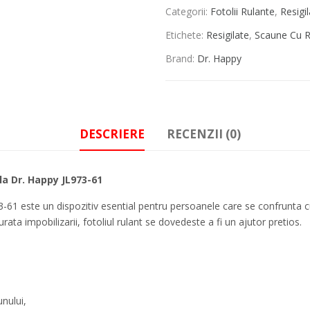
Categorii:
Fotolii Rulante
,
Resigi
Etichete:
Resigilate
,
Scaune Cu R
Brand:
Dr. Happy
DESCRIERE
RECENZII (0)
la Dr. Happy JL973-61
3-61 este un dispozitiv esential pentru persoanele care se confrunta 
 durata impobilizarii, fotoliul rulant se dovedeste a fi un ajutor pretios.
nului,