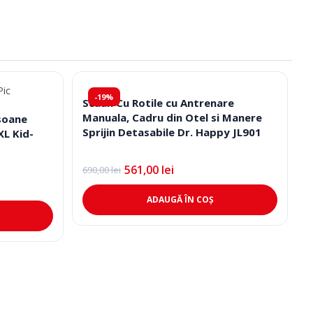
-19%
Scaun Cu Rotile cu Antrenare
Manuala, Cadru din Otel si Manere
soane
Sprijin Detasabile Dr. Happy JL901
L Kid-
561,00
lei
690,00
lei
Prețul
Prețul
inițial
curent
a
este:
ADAUGĂ ÎN COȘ
fost:
561,00 lei.
690,00 lei.