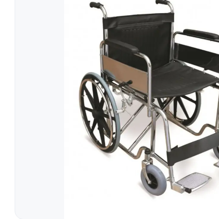
Simulatoare
Orteze Pentru
Electromiografe
Orteze Pentru
Pompe Infuzie
Accesorii Med
Tratament
Tensiometre
Talonete
Aparate Aerosoli
Unitate Aspiratie
Pulsoximetre
Cantare Digitale
Stetoscoape
Termometre
Pompe de San
Aparate de Masaj
Accesorii
Echipamente Pentru Cabinet/Salon
Recuperare S