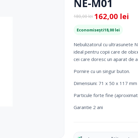
NE-M01
 Picior
Scaune De Baie
 Copii
Scaune Cu Toaleta
162,00
lei
180,00
lei
Prețul
Prețul
icale Pentru Recuperare Si
Rolatoare
inițial
curent
Fotolii Rulante
Economisești
18,00
lei
a
este:
Rampe
fost:
162,00 lei.
Accesorii Dispozitive
Nebulizatorul cu ultrasunete N
180,00 lei.
ideal pentru copii care de obi
cei care doresc un aparat de a
Pornire cu un singur buton.
Dimensiuni: 71 x 50 x 117 mm
Particule forte fine (aproximat
Garantie 2 ani
i Reabilitare Medicala
Mobilier Cabinete Medicale