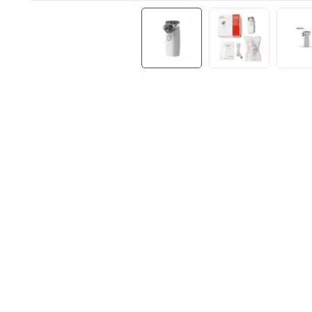
Produse Pentru Mama Si Bebe
Consumabile
Teste Rapide De Autotestare
Resigilate