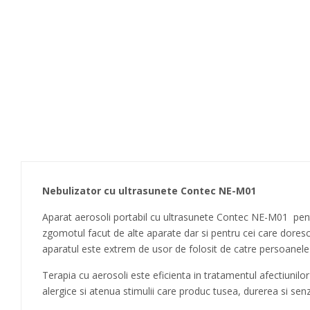
Nebulizator cu ultrasunete Contec NE-M01
Aparat aerosoli portabil cu ultrasunete Contec NE-M01 pentru c
zgomotul facut de alte aparate dar si pentru cei care doresc
aparatul este extrem de usor de folosit de catre persoanele
Terapia cu aerosoli este eficienta in tratamentul afectiunilor 
alergice si atenua stimulii care produc tusea, durerea si sen