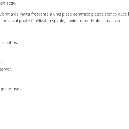
sh activ.
vibratia de inalta frecventa a unei piese ceramice piezoelectrice duce
pozitivul poate fi utilizat in spitale, cabinete medicale sau acasa.
silentios.
.
zervor.
 (neincluse)