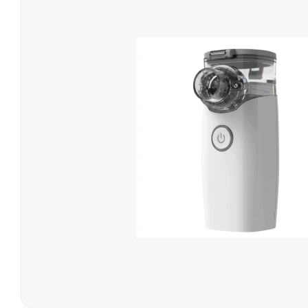
Simulatoare
Orteze Pentru
Electromiografe
Orteze Pentru
Pompe Infuzie
Accesorii Med
Tratament
Tensiometre
Talonete
Aparate Aerosoli
Unitate Aspiratie
Pulsoximetre
Cantare Digitale
Stetoscoape
Termometre
Pompe de San
Aparate de Masaj
Accesorii
Echipamente Pentru Cabinet/Salon
Recuperare S