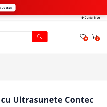
RODUSELE
Contul Meu
0
0
Pachete Medicale
Pachete Ingrijire Medicala
Pachete Cardiologie
 cu Ultrasunete Contec