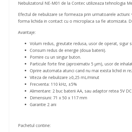
Nebulizatorul NE-M01 de la Contec utilizeaza tehnologia Me
Efectul de nebulizare se formeaza prin urmatoarele actiuni: 
forma lichida in contact cu o microplaca sa fie atomizata. Dis
Avantaje:
Volum redus, greutate redusa, usor de operat, sigur si 
Consum redus de energie (doua baterii).
Pornire cu un singur buton.
Particule forte fine (aproximativ 5 μm), usor de inhalat
Oprire automata atunci cand nu mai exista lichid in re
Viteza de nebulizare ≥0,25 mL/minut
Frecventa: 110 kHz, ±5%
Alimentare: 2 buc baterii AA, sau adaptor retea 5V DC
Dimensiuni: 71 x 50 x 117 mm
Garantie 2 ani
Pachetul contine: