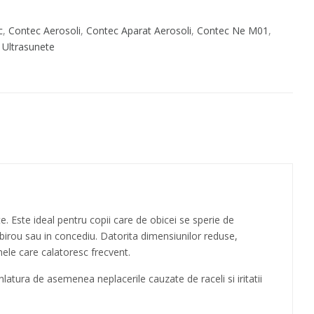
c
,
Contec Aerosoli
,
Contec Aparat Aerosoli
,
Contec Ne M01
,
 Ultrasunete
e. Este ideal pentru copii care de obicei se sperie de
 birou sau in concediu. Datorita dimensiunilor reduse,
ele care calatoresc frecvent.
inlatura de asemenea neplacerile cauzate de raceli si iritatii