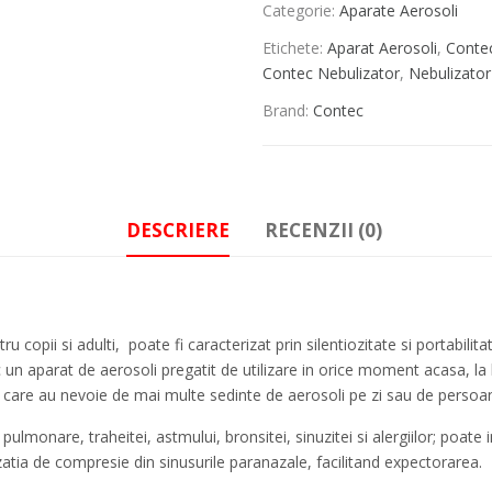
Categorie:
Aparate Aerosoli
Etichete:
Aparat Aerosoli
,
Conte
Contec Nebulizator
,
Nebulizator
Brand:
Contec
DESCRIERE
RECENZII (0)
opii si adulti, poate fi caracterizat prin silentiozitate si portabilitat
 un aparat de aerosoli pregatit de utilizare in orice moment acasa, la
 care au nevoie de mai multe sedinte de aerosoli pe zi sau de persoan
pulmonare, traheitei, astmului, bronsitei, sinuzitei si alergiilor; poate 
zatia de compresie din sinusurile paranazale, facilitand expectorarea.