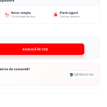
Cosmetice Biounique
expediere
Retur simplu
Plată sigură
14 zile drept de retur
Card sau ramburs
ADAUGĂ ÎN COȘ
înainte de comandă?
CERTIFICAT ISO