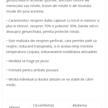
genunchiului in activitati sportive, afectiuni minore ale
meniscului sau rotulei, leziuni ale rotulei si ale tesutului
moale din jurul acesteia.
• Caracteristici: neopren dublu captusit cu tricot in exterior si
plus in interior, neopren 70% si poliester 30%, banda velcro
deasupra genunchiului, pernita protectie rotula.
• Este realizata din neopren perforat, care permite pielii sa
respire, reducand transpiratia, si in acelasi timp mentine
temperatura corpului, imbunatatind mobilitatea articulatiei.
• Modelul se trage pe picior.
• Potrivită pentru ambele picioare.
• Modul individual şi durata utilizării se va stabili de către
medic.
Circumferinţă
Abaterea
Mărimi