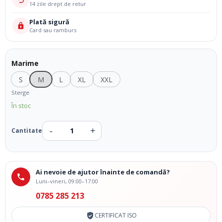
14 zile drept de retur
Plată sigură
Card sau ramburs
Marime
S
M
L
XL
XXL
Sterge
În stoc
Ai nevoie de ajutor înainte de comandă?
Luni–vineri, 09:00–17:00
0785 285 213
CERTIFICAT ISO