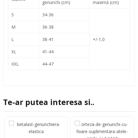
genunchi (cm)
maximă (cm)
S
34-36
M
36-38
L
38-41
+/-1,0
XL
41-44
XXL
44-47
Te-ar putea interesa si..