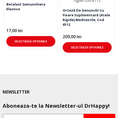
Betalast Genunchiera
Elastica
Orteză De Genunchi Cu
Fixare Suplimentară (Atele
Rigide) Medtextile, Cod
6112
17,00
lei
209,00
lei
Acest
SELECTEAZĂ OPȚIUNILE
produs
Ace
SELECTEAZĂ OPȚIUNILE
are
pro
mai
are
multe
mai
variații.
mul
Opțiunile
varia
pot
Opț
fi
pot
NEWSLETTER
alese
fi
în
ale
Aboneaza-te la Newsletter-ul DrHappy!
pagina
în
produsului.
pag
pro