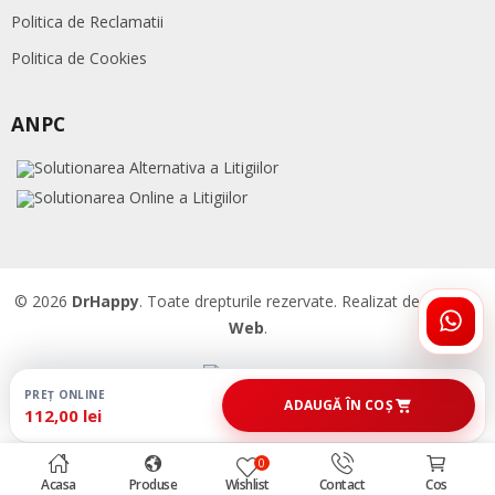
Politica de Reclamatii
Politica de Cookies
ANPC
© 2026
DrHappy
. Toate drepturile rezervate. Realizat de
Accent
Web
.
ÎNTR
DRHA
PREȚ ONLINE
ADAUGĂ ÎN COȘ
112,00 lei
0
Acasa
Produse
Wishlist
Contact
Cos