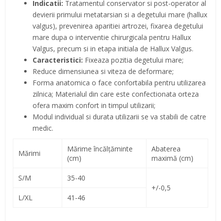
Indicatii:
Tratamentul conservator si post-operator al
devierii primului metatarsian si a degetului mare (hallux
valgus), prevenirea aparitiei artrozei, fixarea degetului
mare dupa o interventie chirurgicala pentru Hallux
Valgus, precum si in etapa initiala de Hallux Valgus.
Caracteristici:
Fixeaza pozitia degetului mare;
Reduce dimensiunea si viteza de deformare;
Forma anatomica o face confortabila pentru utilizarea
zilnica; Materialul din care este confectionata orteza
ofera maxim confort in timpul utilizarii;
Modul individual si durata utilizarii se va stabili de catre
medic.
Mărime încălţăminte
Abaterea
Mărimi
(cm)
maximă (cm)
S/M
35-40
+/-0,5
L/XL
41-46