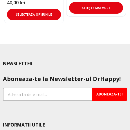
40,00
lei
CITEȘTE MAI MULT
Acest
SELECTEAZĂ OPȚIUNILE
produs
are
mai
multe
variații.
Opțiunile
pot
NEWSLETTER
fi
alese
Aboneaza-te la Newsletter-ul DrHappy!
în
pagina
produsului.
ABONEAZA-TE!
INFORMATII UTILE