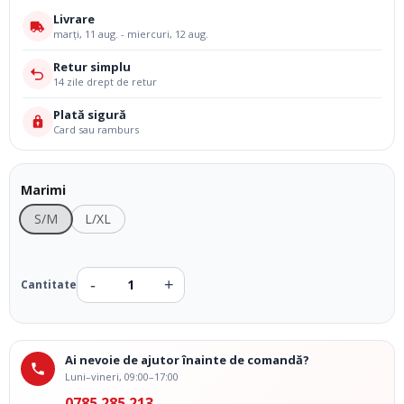
Livrare
marți, 11 aug. - miercuri, 12 aug.
Retur simplu
14 zile drept de retur
Plată sigură
Card sau ramburs
Marimi
S/M
L/XL
Ai nevoie de ajutor înainte de comandă?
Luni–vineri, 09:00–17:00
0785 285 213