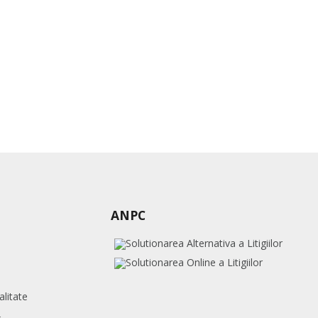
ANPC
alitate