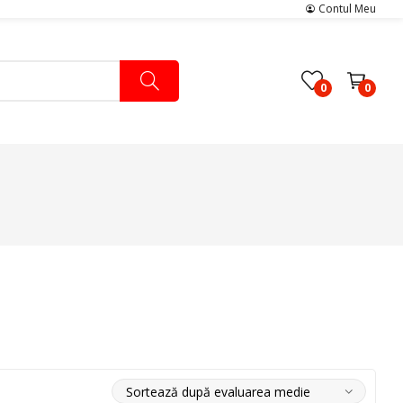
Contul Meu
0
0
Pachete Medicale
Pachete Ingrijire Medicala
Pachete Cardiologie