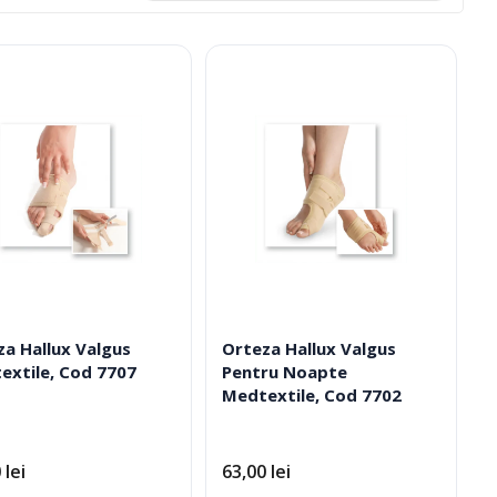
za Hallux Valgus
Orteza Hallux Valgus
Ciorapi Compresivi
extile, Cod 7707
Pentru Noapte
Medtextile, Cod 7702
Cosmetice Biounique
0
lei
63,00
lei