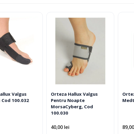
după
Fotolii Rulante
evaluarea
Rampe
medie
Accesorii Dispozitive
allux Valgus
Orteza Hallux Valgus
Orte
i Reabilitare Medicala
Mobilier Cabinete Medicale
i Cod 100.032
Pentru Noapte
Medt
MorsaCyberg, Cod
100.030
 Medicale
Ingrijire Corporala
40,00
lei
89,0