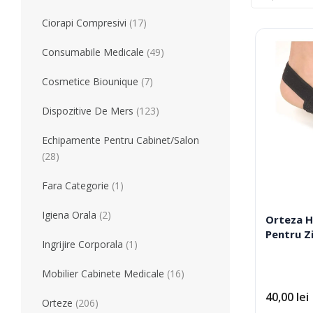
Tratament
Tensiometre
Ciorapi Compresivi
(17)
Talonete
Aparate Aerosoli
Consumabile Medicale
(49)
Unitate Aspiratie
Pulsoximetre
Cosmetice Biounique
(7)
Cantare Digitale
Dispozitive De Mers
(123)
Stetoscoape
Termometre
Echipamente Pentru Cabinet/Salon
Pompe de San
(28)
Aparate de Masaj
Fara Categorie
(1)
Accesorii
Igiena Orala
(2)
Orteza H
Echipamente Pentru Cabinet/Salon
Recuperare S
Pentru Z
Ingrijire Corporala
(1)
Produse Pentru Mama Si Bebe
Consumabile
Mobilier Cabinete Medicale
(16)
40,00
lei
Orteze
(206)