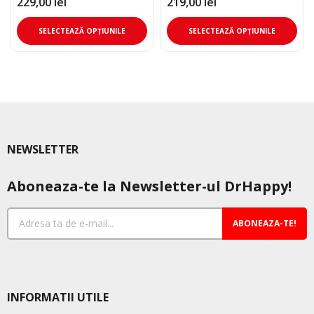
229,00
lei
219,00
lei
Acest
Ace
SELECTEAZĂ OPȚIUNILE
SELECTEAZĂ OPȚIUNILE
produs
pro
are
are
mai
mai
multe
mul
variații.
varia
Opțiunile
Opț
pot
pot
NEWSLETTER
fi
fi
alese
ale
Aboneaza-te la Newsletter-ul DrHappy!
în
în
pagina
pag
produsului.
pro
ABONEAZA-TE!
INFORMATII UTILE