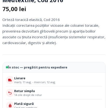
75,00
lei
Orteză toracică elastică, Cod 2016
Indicaţii: corectarea poziţiilor vicioase ale coloanei toracale,
prevenirea dezvoltarii gîrbovelii precum şi apariţia bolilor
asociate cu ţinuta incorectă (insuficienţa sistemelor respirator,
cardiovascular, digestiv şi altele).
În stoc — pregătit pentru expediere
Livrare
marți, 11 aug. - miercuri, 12 aug.
Retur simplu
14 zile drept de retur
Plată sigură
Card sau ramburs