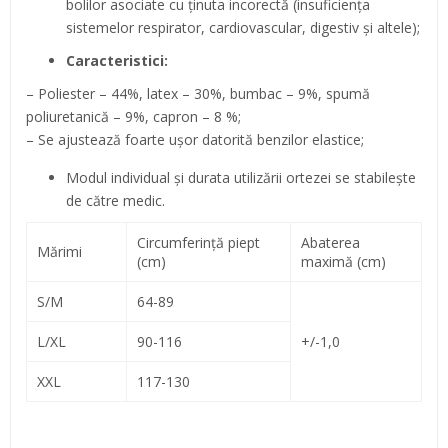
bolilor asociate cu ţinuta incorectă (insuficienţa
sistemelor respirator, cardiovascular, digestiv şi altele);
Caracteristici:
– Poliester – 44%, latex – 30%, bumbac – 9%, spumă
poliuretanică – 9%, capron – 8 %;
– Se ajustează foarte uşor datorită benzilor elastice;
Modul individual şi durata utilizării ortezei se stabileşte
de către medic.
Circumferinţă piept
Abaterea
Mărimi
(cm)
maximă (cm)
S/M
64-89
L/XL
90-116
+/-1,0
XXL
117-130