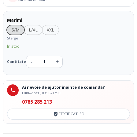
Marimi
S/M
L/XL
XXL
Sterge
În stoc
Ai nevoie de ajutor înainte de comandă?
Luni–vineri, 09:00–17:00
0785 285 213
CERTIFICAT ISO