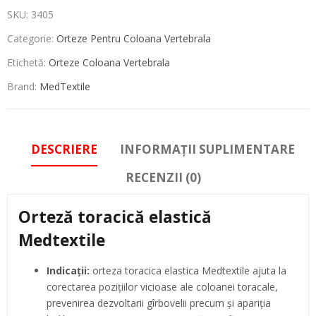
SKU:
3405
Categorie:
Orteze Pentru Coloana Vertebrala
Etichetă:
Orteze Coloana Vertebrala
Brand:
MedTextile
DESCRIERE
INFORMAȚII SUPLIMENTARE
RECENZII (0)
Orteză toracică elastică
Medtextile
Indicaţii:
orteza toracica elastica Medtextile ajuta la
corectarea poziţiilor vicioase ale coloanei toracale,
prevenirea dezvoltarii gîrbovelii precum şi apariţia