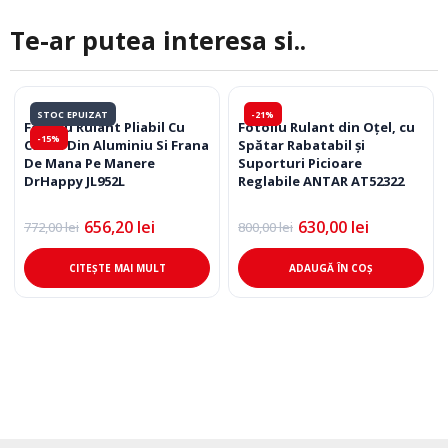
Te-ar putea interesa si..
STOC EPUIZAT
-21%
Fotoliu Rulant Pliabil Cu
Fotoliu Rulant din Oțel, cu
-15%
Cadru Din Aluminiu Si Frana
Spătar Rabatabil și
De Mana Pe Manere
Suporturi Picioare
DrHappy JL952L
Reglabile ANTAR AT52322
656,20
lei
630,00
lei
772,00
lei
800,00
lei
Prețul
Prețul
Prețul
Prețul
inițial
curent
inițial
curent
a
este:
a
este:
CITEȘTE MAI MULT
ADAUGĂ ÎN COȘ
fost:
656,20 lei.
fost:
630,00 lei.
772,00 lei.
800,00 lei.