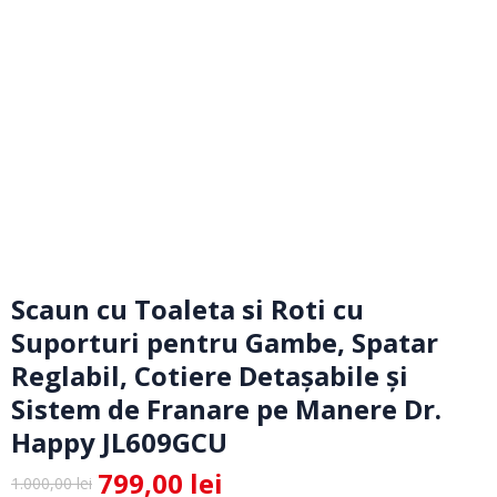
Scaun cu Toaleta si Roti cu
Suporturi pentru Gambe, Spatar
Reglabil, Cotiere Detașabile și
Sistem de Franare pe Manere Dr.
Happy JL609GCU
799,00
lei
1.000,00
lei
Prețul
Prețul