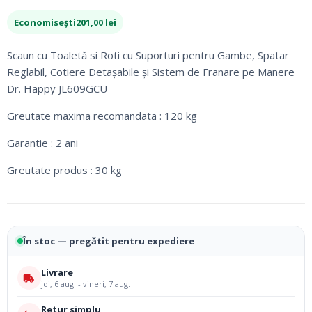
inițial
curent
Economisești
201,00
lei
a
este:
fost:
799,00 lei.
Scaun cu Toaletă si Roti cu Suporturi pentru Gambe, Spatar
1.000,00 lei.
Reglabil, Cotiere Detașabile și Sistem de Franare pe Manere
Dr. Happy JL609GCU
Greutate maxima recomandata : 120 kg
Garantie : 2 ani
Greutate produs : 30 kg
În stoc — pregătit pentru expediere
Livrare
joi, 6 aug. - vineri, 7 aug.
Retur simplu