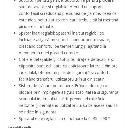
Suporturi pentru gambe: Suporturile pentru picioare
sunt detașabile și reglabile, oferind un suport
confortabil și reducând presiunea pe gambe, ceea ce
este ideal pentru utilizatorii care trebuie să își mențină
picioarele inclinate.
Spătar înalt reglabil: Spătarul înalt și reglabil pe
înclinație asigură un suport superior pentru spate,
crescând confortul pe termen lung și ajutând la
menținerea unei posturi corecte.
Cotiere detașabile și căptușite: Brațele detașabile și
căptușite sunt echipate cu apărătoare laterale din oțel
inoxidabil, oferind un plus de siguranță și confort,
facilitând transferul utilizatorului în și din scaun.
Sistem de frânare pe mânere: Frânele de roți cu
blocare prin împingere asigură stabilitatea și siguranța
scaunului în timpul utilizării, prevenind mișcările
nedorite și permițând utilizatorului să se așeze sau să
se ridice în siguranță.
Spatarul este reglabil cu o inclinare la 0, 45 si 90 º
Specificații: