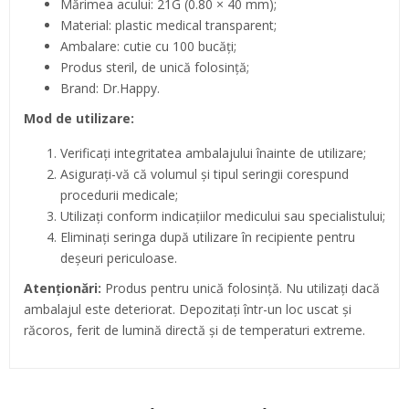
Mărimea acului: 21G (0.80 × 40 mm);
Material: plastic medical transparent;
Ambalare: cutie cu 100 bucăți;
Produs steril, de unică folosință;
Brand: Dr.Happy.
Mod de utilizare:
Verificați integritatea ambalajului înainte de utilizare;
Asigurați-vă că volumul și tipul seringii corespund
procedurii medicale;
Utilizați conform indicațiilor medicului sau specialistului;
Eliminați seringa după utilizare în recipiente pentru
deșeuri periculoase.
Atenționări:
Produs pentru unică folosință. Nu utilizați dacă
ambalajul este deteriorat. Depozitați într-un loc uscat și
răcoros, ferit de lumină directă și de temperaturi extreme.