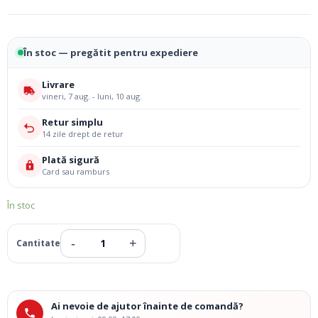
În stoc — pregătit pentru expediere
Livrare
vineri, 7 aug. - luni, 10 aug.
Retur simplu
14 zile drept de retur
Plată sigură
Card sau ramburs
În stoc
Ai nevoie de ajutor înainte de comandă?