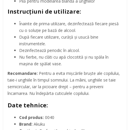
Pilă pentru modelarea blândă a unghiilor
Instrucțiuni de utilizare:
Înainte de prima utilizare, dezinfectează fiecare piesă
cu o soluție pe bază de alcool.
După fiecare utilizare, curăță și usucă bine
instrumentele.
Dezinfectează periodic în alcool.
Nu fierbe, nu clăti cu apă clocotită și nu spăla în
mașina de spălat vase.
Recomandare:
Pentru a evita mișcările bruște ale copilului,
taie-i unghiile în timpul somnului. La mâini, unghiile se taie
semicircular, iar la picioare drept – pentru a preveni
încarnarea. Nu îndepărta cuticulele copilului.
Date tehnice:
Cod produs:
0040
Brand:
Akuku