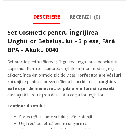
DESCRIERE
RECENZII (0)
Set Cosmetic pentru Îngrijirea
Unghiilor Bebelușului – 3 piese, Fără
BPA – Akuku 0040
Set practic pentru tăierea și îngrijirea unghiilor la bebeluși și
copii mici. Permite scurtarea unghiilor într-un mod sigur și
eficient, încă din primele zile de viață.
Forfecuța are vârfuri
rotunjite
pentru a preveni tăieturile accidentale,
unghiera
este ușor de manevrat
, iar
pila are o formă specială
care ajută la rotunjirea delicată a colțurilor unghiilor.
Conținutul setului:
Forfecuță cu lame subțiri și vârf rotunjit
Unghieră adaptată pentru unghii mici