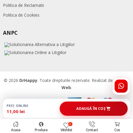
Politica de Reclamatii
Politica de Cookies
ANPC
© 2026
DrHappy
. Toate drepturile rezervate. Realizat de
Accent
Web
.
ÎNTR
DRHA
PREȚ ONLINE
ADAUGĂ ÎN COȘ
11,00 lei
0
Acasa
Produse
Wishlist
Contact
Cos