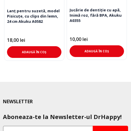
Jucărie de dentiție cu apă,
Lanț pentru suzetă, model
Inimă roz, fără BPA, Akuku
Pisicuțe, cu clips din lemn,
A0355
24 cm Akuku A0582
10,00
lei
18,00
lei
ADAUGĂ ÎN COȘ
ADAUGĂ ÎN COȘ
NEWSLETTER
Aboneaza-te la Newsletter-ul DrHappy!