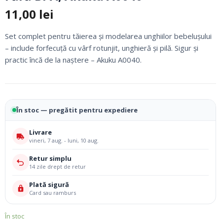
11,00
lei
Set complet pentru tăierea și modelarea unghiilor bebelușului
– include forfecuță cu vârf rotunjit, unghieră și pilă. Sigur și
practic încă de la naștere – Akuku A0040.
În stoc — pregătit pentru expediere
Livrare
vineri, 7 aug. - luni, 10 aug.
Retur simplu
14 zile drept de retur
Plată sigură
Card sau ramburs
În stoc