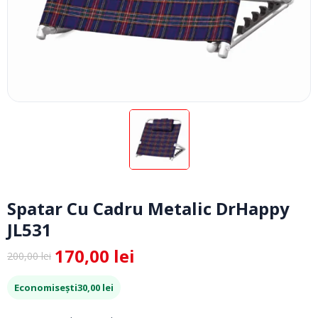
Spatar Cu Cadru Metalic DrHappy
JL531
170,00
lei
200,00
lei
Prețul
Prețul
inițial
curent
Economisești
30,00
lei
a
este:
fost:
170,00 lei.