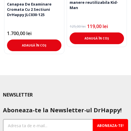
manere reutilizabila Kid-
Canapea De Examinare
Man
Cromata Cu 2 Sectiuni
DrHappy JLC030-125
119,00
lei
125,00
lei
Prețul
Prețul
inițial
curent
1.700,00
lei
a
este:
ADAUGĂ ÎN COȘ
fost:
119,00 lei.
ADAUGĂ ÎN COȘ
125,00 lei.
NEWSLETTER
Aboneaza-te la Newsletter-ul DrHappy!
ABONEAZA-TE!