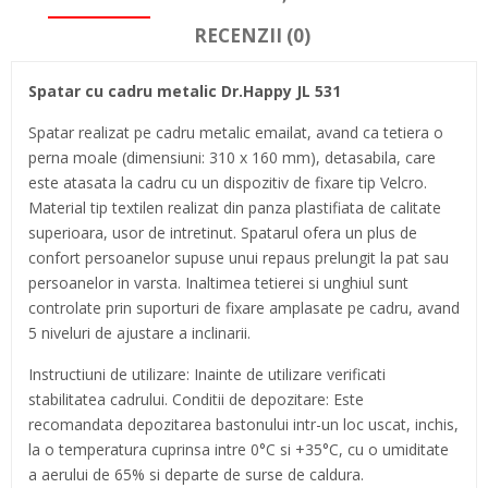
RECENZII (0)
Spatar cu cadru metalic Dr.Happy JL 531
Spatar realizat pe cadru metalic emailat, avand ca tetiera o
perna moale (dimensiuni: 310 x 160 mm), detasabila, care
este atasata la cadru cu un dispozitiv de fixare tip Velcro.
Material tip textilen realizat din panza plastifiata de calitate
superioara, usor de intretinut. Spatarul ofera un plus de
confort persoanelor supuse unui repaus prelungit la pat sau
persoanelor in varsta. Inaltimea tetierei si unghiul sunt
controlate prin suporturi de fixare amplasate pe cadru, avand
5 niveluri de ajustare a inclinarii.
Instructiuni de utilizare: Inainte de utilizare verificati
stabilitatea cadrului. Conditii de depozitare: Este
recomandata depozitarea bastonului intr-un loc uscat, inchis,
la o temperatura cuprinsa intre 0°C si +35°C, cu o umiditate
a aerului de 65% si departe de surse de caldura.