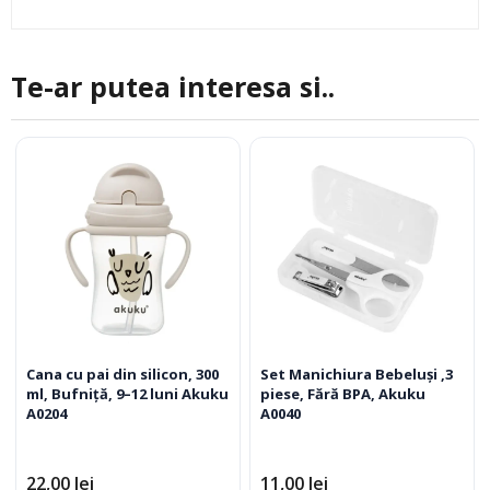
Te-ar putea interesa si..
Cana cu pai din silicon, 300
Set Manichiura Bebeluși ,3
ml, Bufniță, 9–12 luni Akuku
piese, Fără BPA, Akuku
A0204
A0040
22,00
lei
11,00
lei