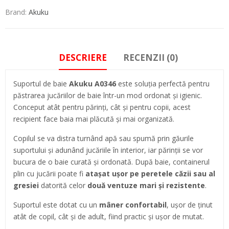
Brand:
Akuku
DESCRIERE
RECENZII (0)
Suportul de baie
Akuku A0346
este soluția perfectă pentru
păstrarea jucăriilor de baie într-un mod ordonat și igienic.
Conceput atât pentru părinți, cât și pentru copii, acest
recipient face baia mai plăcută și mai organizată.
Copilul se va distra turnând apă sau spumă prin găurile
suportului și adunând jucăriile în interior, iar părinții se vor
bucura de o baie curată și ordonată. După baie, containerul
plin cu jucării poate fi
atașat ușor pe peretele căzii sau al
gresiei
datorită celor
două ventuze mari și rezistente
.
Suportul este dotat cu un
mâner confortabil
, ușor de ținut
atât de copil, cât și de adult, fiind practic și ușor de mutat.