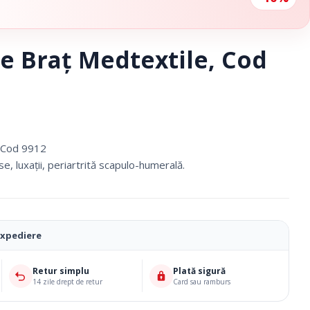
re Braţ Medtextile, Cod
, Cod 9912
rse, luxaţii, periartrită scapulo-humerală.
expediere
Ciorapi Compresivi
Retur simplu
Plată sigură
14 zile drept de retur
Card sau ramburs