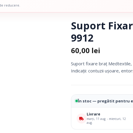
 Picior
Scaune De Baie
 de reducere.
 Copii
Scaune Cu Toaleta
icale Pentru Recuperare Si
Rolatoare
Suport Fixa
Fotolii Rulante
9912
Rampe
Accesorii Dispozitive
60,00
lei
Suport fixare braţ Medtextile
Indicaţii: contuzii uşoare, ento
În stoc — pregătit pentru 
Livrare
i Reabilitare Medicala
Mobilier Cabinete Medicale
marți, 11 aug. - miercuri, 12
aug.