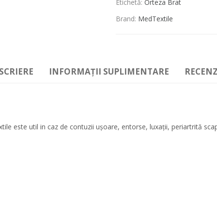
Etichetă:
Orteza Brat
Brand:
MedTextile
SCRIERE
INFORMAȚII SUPLIMENTARE
RECENZI
ile este util in caz de contuzii uşoare, entorse, luxaţii, periartrită sc