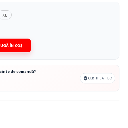
Cosmetice Biounique
XL
UGĂ ÎN COȘ
înainte de comandă?
CERTIFICAT ISO