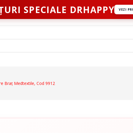
ȚURI SPECIALE DRHAPPY
VEZI P
ct
re Braţ Medtextile, Cod 9912
Dispozitive De Mers
ale
Cadre De Mers
ru Abdomen
Carje
 Coloana Vertebrala
Bastoane
u Mana
Inaltatoare WC