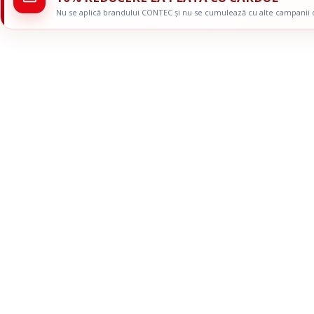
Simulatoare
Orteze Pentru
Nu se aplică brandului CONTEC și nu se cumulează cu alte campanii
Electromiografe
Orteze Pentru
Pompe Infuzie
Accesorii Med
Tratament
Tensiometre
Talonete
Aparate Aerosoli
Unitate Aspiratie
Pulsoximetre
Cantare Digitale
Stetoscoape
Termometre
Pompe de San
Aparate de Masaj
Accesorii
Echipamente Pentru Cabinet/Salon
Recuperare S