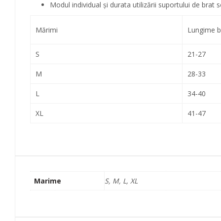
Modul individual şi durata utilizării suportului de brat 
Mărimi
Lungime b
S
21-27
M
28-33
L
34-40
XL
41-47
Marime
S, M, L, XL