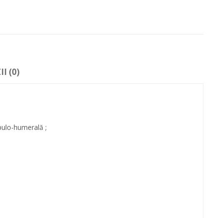
I (0)
apulo-humerală ;