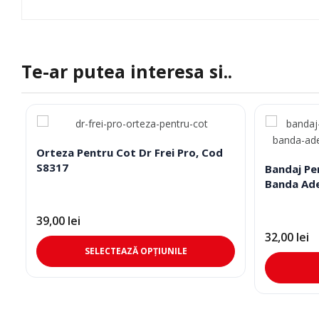
Te-ar putea interesa si..
Orteza Pentru Cot Dr Frei Pro, Cod
S8317
Bandaj Pe
Banda Ade
39,00
lei
32,00
lei
Acest
SELECTEAZĂ OPȚIUNILE
produs
are
mai
multe