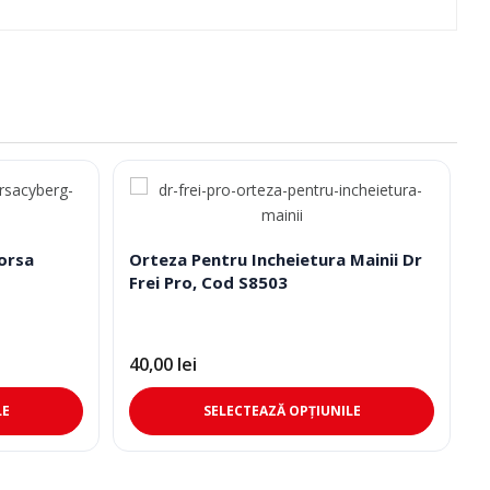
orsa
Orteza Pentru Incheietura Mainii Dr
Frei Pro, Cod S8503
40,00
lei
Acest
Acest
LE
SELECTEAZĂ OPȚIUNILE
produs
produs
are
are
mai
mai