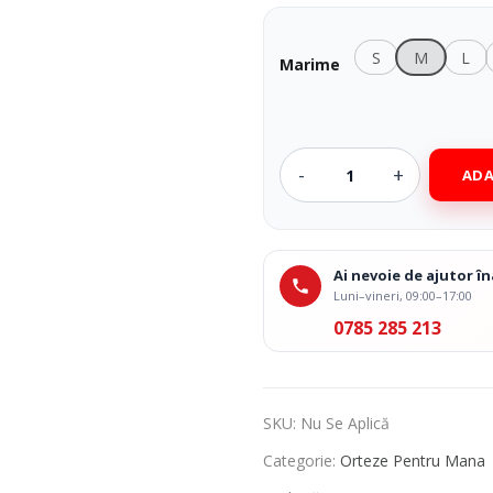
 Medicale
Ingrijire Corporala
S
M
L
Marime
ADA
Ai nevoie de ajutor 
Luni–vineri, 09:00–17:00
0785 285 213
SKU:
Nu Se Aplică
Categorie:
Orteze Pentru Mana