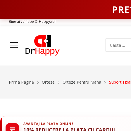
PRE
Bine ai venit pe DrHappy.ro!
Acasa
Produse
Despre Noi
Articole
Conta
Prima Pagină
Orteze
Orteze Pentru Mana
Suport Fixa
Aparatura Medicala
Orteze
Glucometre si teste de glicemie
Gulere Cervic
Ecografe
Orteze Pent
Monitoare Functii Vitale
Orteze Pentru
AVANTAJ LA PLATA ONLINE
Electrocardiografe
Orteze Pentr
10% REDUCERE LA PLATA CU CARDUL