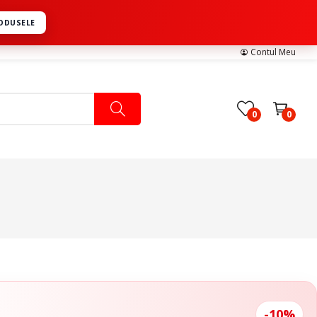
RODUSELE
Contul Meu
0
0
Pachete Medicale
Pachete Ingrijire Medicala
Pachete Cardiologie
-10%