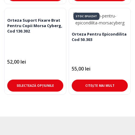
are
are
mai
mai
STOC EPUIZAT
multe
mul
Orteza Suport Fixare Brat
Pentru Copii Morsa Cyberg,
variații.
varia
Cod 130.302
Opțiunile
Opț
Orteza Pentru Epicondilita
Cod 50.303
pot
pot
fi
fi
alese
ale
52,00
lei
în
în
55,00
lei
pagina
pag
produsului.
pro
Acest
SELECTEAZĂ OPȚIUNILE
CITEȘTE MAI MULT
produs
are
mai
multe
variații.
Opțiunile
pot