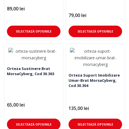
alese
ale
89,00
lei
în
în
79,00
lei
pagina
pag
produsului.
pro
Acest
Ace
SELECTEAZĂ OPȚIUNILE
SELECTEAZĂ OPȚIUNILE
produs
pro
are
are
mai
mai
multe
mul
variații.
varia
Opțiunile
Opț
Orteza Sustinere Brat
MorsaCyberg, Cod 30.303
pot
pot
Orteza Suport Imobilizare
Umar-Brat MorsaCyberg,
fi
fi
Cod 30.304
alese
ale
în
în
pagina
pag
65,00
lei
135,00
lei
produsului.
pro
Acest
Ace
SELECTEAZĂ OPȚIUNILE
SELECTEAZĂ OPȚIUNILE
produs
pro