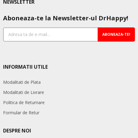
NEWSLETTER
fi
alese
Aboneaza-te la Newsletter-ul DrHappy!
în
pagina
produsului.
ABONEAZA-TE!
INFORMATII UTILE
Modalitati de Plata
Modalitati de Livrare
Politica de Returnare
Formular de Retur
DESPRE NOI