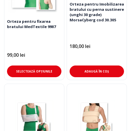
Orteza pentru Imobilizarea
bratului cu perna sustinere
(unghi 30 grade)
MorsaCyberg cod 30.305
Orteza pentru fixarea
bratului MedTextile 9907
180,00
lei
99,00
lei
Acest
SELECTEAZĂ OPȚIUNILE
ADAUGĂ ÎN COȘ
produs
are
mai
multe
variații.
Opțiunile
pot
fi
alese