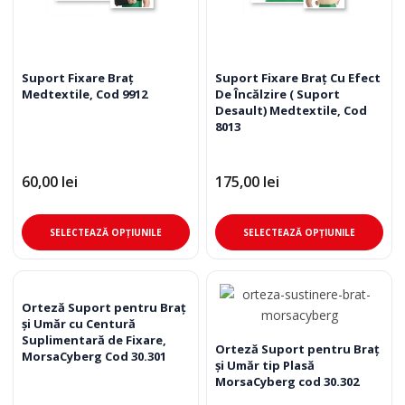
în
pagina
produsului.
Suport Fixare Braţ
Suport Fixare Braţ Cu Efect
Medtextile, Cod 9912
De Încălzire ( Suport
Desault) Medtextile, Cod
8013
60,00
lei
175,00
lei
Acest
Ace
SELECTEAZĂ OPȚIUNILE
SELECTEAZĂ OPȚIUNILE
produs
pro
are
are
mai
mai
multe
mul
Orteză Suport pentru Braț
și Umăr cu Centură
variații.
varia
Suplimentară de Fixare,
Opțiunile
Opț
Orteză Suport pentru Braț
MorsaCyberg Cod 30.301
și Umăr tip Plasă
pot
pot
MorsaCyberg cod 30.302
fi
fi