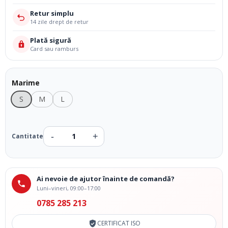
Retur simplu
14 zile drept de retur
Plată sigură
Card sau ramburs
Marime
S
M
L
Ai nevoie de ajutor înainte de comandă?
Luni–vineri, 09:00–17:00
0785 285 213
CERTIFICAT ISO