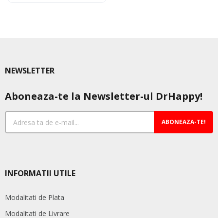
are
mai
mai
mul
multe
varia
variații.
Opț
Opțiunile
pot
pot
fi
NEWSLETTER
fi
ale
alese
în
Aboneaza-te la Newsletter-ul DrHappy!
în
pag
pagina
pro
produsului.
ABONEAZA-TE!
INFORMATII UTILE
Modalitati de Plata
Modalitati de Livrare