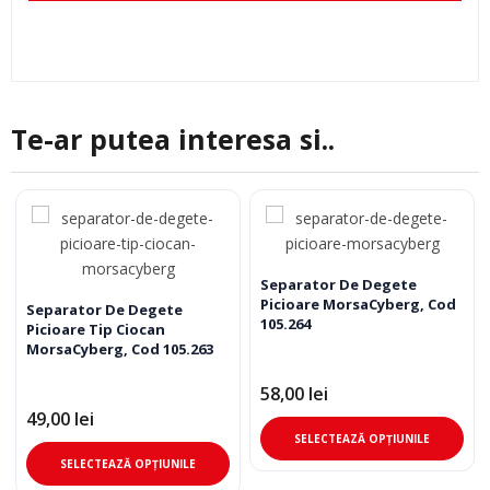
Te-ar putea interesa si..
Separator De Degete
Picioare MorsaCyberg, Cod
Separator De Degete
105.264
Picioare Tip Ciocan
MorsaCyberg, Cod 105.263
58,00
lei
49,00
lei
Ace
SELECTEAZĂ OPȚIUNILE
Acest
pro
SELECTEAZĂ OPȚIUNILE
produs
are