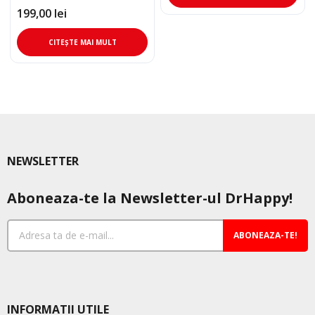
fost:
460,00 lei.
199,00
lei
559,00 lei.
CITEȘTE MAI MULT
NEWSLETTER
Aboneaza-te la Newsletter-ul DrHappy!
ABONEAZA-TE!
INFORMATII UTILE