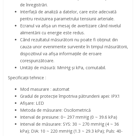
de înregistrări.
Interfață de analiză a datelor, care este adecvată
pentru revizuirea parametrului tensiunii arteriale.
Ecranul va afișa un mesaj de avertizare când nivelul
alimentării cu energie este redus.
Când rezultatul măsurătorii nu poate fi obținut din
cauza unor evenimente survenite în timpul măsurătorii,
dispozitivul va afișa informațiile de eroare
corespunzătoare.
Unități de măsură: MmHg și kPa, comutabil.
Specificații tehnice :
Mod masurare : automat
Gradul de protecție împotriva pătrunderii apei: IPX1
Afișare: LED
Metoda de măsurare: Oscilometrică
Interval de presiune: 0~ 297 mmHg (0 ~ 39.6 kPa)
Interval de măsurare: SYS: 30 ~ 270 mmHg (4 ~ 36
kPa); DIA: 10 ~ 220 mmHg (1.3 ~ 29.3 kPa); Puls: 40-