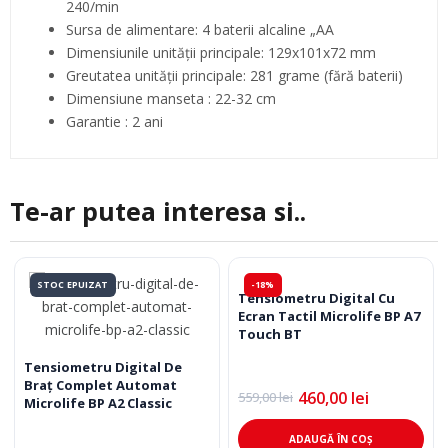
240/min
Sursa de alimentare: 4 baterii alcaline „AA
Dimensiunile unității principale: 129x101x72 mm
Greutatea unității principale: 281 grame (fără baterii)
Dimensiune manseta : 22-32 cm
Garantie : 2 ani
Te-ar putea interesa si..
STOC EPUIZAT
-18%
Tensiometru Digital Cu
Ecran Tactil Microlife BP A7
Touch BT
Tensiometru Digital De
Braţ Complet Automat
460,00
lei
559,00
lei
Prețul
Prețul
Microlife BP A2 Classic
inițial
curent
a
este:
ADAUGĂ ÎN COȘ