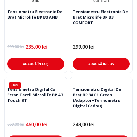
Tensiometru Electronic De
Tensiometru Electronic De
Brat Microlife BP B3 AFIB
Brat Microlife BP B3
COMFORT
235,00
lei
299,00
lei
299,00
lei
Prețul
Prețul
inițial
curent
a
este:
fost:
235,00 lei.
ADAUGĂ ÎN COȘ
ADAUGĂ ÎN COȘ
299,00 lei.
-18%
Tensiometru Digital Cu
Tensiometru Digital De
Ecran Tactil Microlife BP A7
Braţ BP 3AG1 Green
Touch BT
(Adaptor+Termometru
Digital Cadou)
460,00
lei
249,00
lei
559,00
lei
Prețul
Prețul
inițial
curent
a
este: