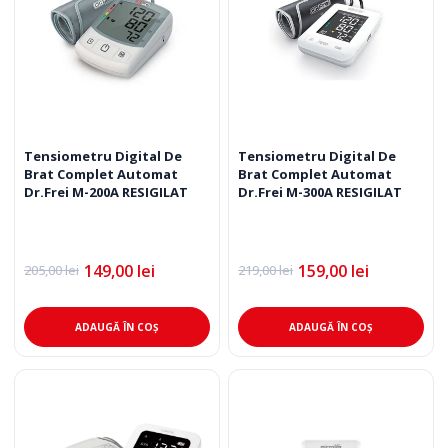
Tensiometru Digital De
Tensiometru Digital De
Brat Complet Automat
Brat Complet Automat
Dr.Frei M-200A RESIGILAT
Dr.Frei M-300A RESIGILAT
149,00
lei
159,00
lei
205,00
lei
219,00
lei
Prețul
Prețul
Prețul
Prețul
inițial
curent
inițial
curent
a
este:
a
este:
fost:
149,00 lei.
fost:
159,00 lei.
ADAUGĂ ÎN COȘ
ADAUGĂ ÎN COȘ
205,00 lei.
219,00 lei.