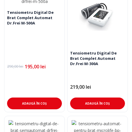
Tensiometru Digital De
Brat Complet Automat
Dr.Frei M-500A
Tensiometru Digital De
Brat Complet Automat
Dr.Frei M-300A
195,00
lei
290,00
lei
Prețul
Prețul
inițial
curent
a
este:
fost:
195,00 lei.
219,00
lei
290,00 lei.
ADAUGĂ ÎN COȘ
ADAUGĂ ÎN COȘ