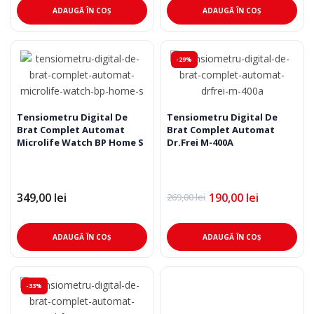
fost:
460,00 lei.
ADAUGĂ ÎN COȘ
ADAUGĂ ÎN COȘ
559,00 lei.
-29%
Tensiometru Digital De
Tensiometru Digital De
Brat Complet Automat
Brat Complet Automat
Microlife Watch BP Home S
Dr.Frei M-400A
349,00
lei
190,00
lei
269,00
lei
Prețul
Prețul
inițial
curent
a
este:
fost:
190,00 lei.
ADAUGĂ ÎN COȘ
ADAUGĂ ÎN COȘ
269,00 lei.
-33%