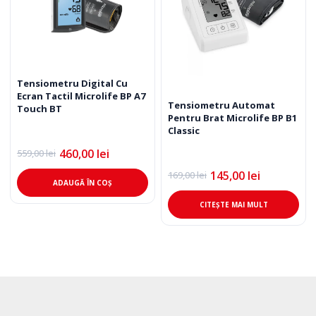
Tensiometru Digital Cu
Ecran Tactil Microlife BP A7
Tensiometru Automat
Touch BT
Pentru Brat Microlife BP B1
Classic
460,00
lei
559,00
lei
Prețul
Prețul
inițial
curent
145,00
lei
169,00
lei
Prețul
Prețul
a
este:
ADAUGĂ ÎN COȘ
inițial
curent
fost:
460,00 lei.
a
este:
559,00 lei.
CITEȘTE MAI MULT
fost:
145,00 lei.
169,00 lei.