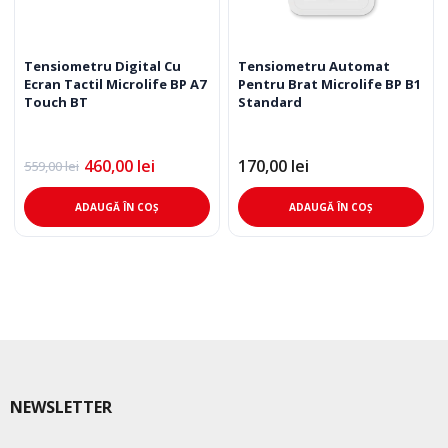
Tensiometru Digital Cu
Tensiometru Automat
Ecran Tactil Microlife BP A7
Pentru Brat Microlife BP B1
Touch BT
Standard
460,00
lei
170,00
lei
559,00
lei
Prețul
Prețul
inițial
curent
a
este:
ADAUGĂ ÎN COȘ
ADAUGĂ ÎN COȘ
fost:
460,00 lei.
559,00 lei.
NEWSLETTER