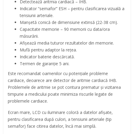
Detectează aritmia cardiacă – IHB.
Indicator “semafor” ESH – pentru clasificarea vizuală a
tensiunii arteriale.
Manşetă conică de dimensiune extinsă (22-38 cm).
Capacitate memorie – 90 memorii cu data/ora
măsurării.
Afișează media tuturor rezultatelor din memorie.
Mufă pentru adaptor la reţea.
Indicator baterie descărcată.
Termen de garanţie 5 ani.
Este recomandat oamenilor cu potențiale probleme
cardiace, deoarece are detector de aritmie cardiacă IHB.
Problemele de aritmie se pot contura prematur și vizitarea
timpurie a medicului poate minimiza riscurile legate de
problemele cardiace.
Ecran mare, LСD cu iluminare coloră a datelor afișate,
pentru clasificarea după culori, a tensiunii arteriale (tip
semafor) face citirea datelor, încă mai simplă.