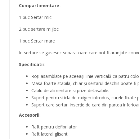
Compartimentare
:
1 buc Sertar mic
2 buc sertare mijloc
1 buc Sertar mare
In sertare se gasesec separatoare care pot fi aranjate conv
Specificatii
:
Roți asamblate pe aceeași linie verticală ca patru col
Masa foarte stabila, chiar și sertarul deschis poate f
Cablu de alimentare si prize detasabile.
Suport pentru sticla de oxigen introdus, curele fixate p
Suport card sertar: inserție de card din partea inferioa
Accesorii
:
Raft pentru defibrilator
Raft lateral glisant