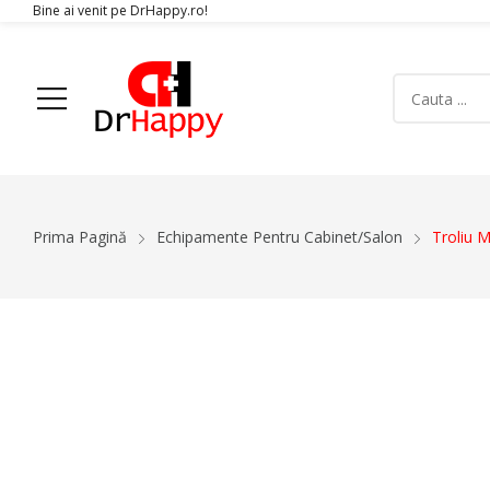
Bine ai venit pe DrHappy.ro!
Acasa
Produse
Despre Noi
Articole
Conta
Prima Pagină
Echipamente Pentru Cabinet/Salon
Troliu 
Aparatura Medicala
Glucometre si teste de glicemie
Ecografe
Monitoare Functii Vitale
-12%
Electrocardiografe
Simulatoare
Electromiografe
Pompe Infuzie