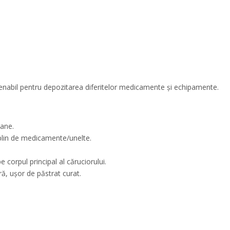
enabil pentru depozitarea diferitelor medicamente și echipamente.
oane.
i plin de medicamente/unelte.
e corpul principal al căruciorului.
ră, ușor de păstrat curat.