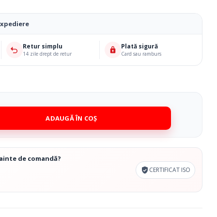
expediere
Retur simplu
Plată sigură
14 zile drept de retur
Card sau ramburs
ADAUGĂ ÎN COȘ
înainte de comandă?
CERTIFICAT ISO