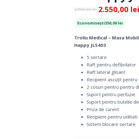
Tratament
2.550,00
le
Fotolii Rulante
2.900,00
lei
Prețul
Prețul
Talonete
Rampe
inițial
curent
Economisești
350,00
lei
Accesorii Dispozit
a
este:
fost:
2.550,00 lei.
Troliu Medical – Masa Mobi
2.900,00 lei.
Happy JLS403
5 sertare
Raft pentru defibrilator
Raft lateral glisant
Recipient ascuțit pentru 
2 cosuri pentru pentru d
Suport pentru perfuzie
Recuperare Si Reabilitare Medicala
Mobilier Cabinet
Suport pentru butelie d
Priza de curent
Recipient pentru utilitati
Consumabile Medicale
Ingrijire Corpora
Sistem blocare sertare