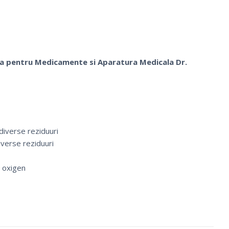
i
ive
la pentru Medicamente si Aparatura Medicala Dr.
diverse reziduuri
iverse reziduuri
e Medicale
Ciorapi Compresivi
e oxigen
la
Cosmetice Biounique